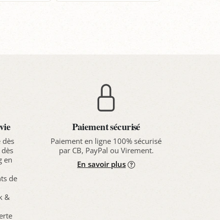
vie
Paiement sécurisé
e dès
Paiement en ligne 100% sécurisé
 dès
par CB, PayPal ou Virement.
g en
En savoir plus
nts de
ck &
erte