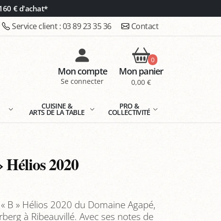
160 € d'achat*
Service client :
03 89 23 35 36
Contact
0
Mon compte
Mon panier
Se connecter
0,00 €
E
CUISINE &
PRO &
ARTS DE LA TABLE
COLLECTIVITÉ
» Hélios 2020
r « B » Hélios 2020 du Domaine Agapé,
berg à Ribeauvillé. Avec ses notes de