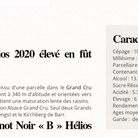
Carac
os 2020 élevé en fût
Cépage : 1
Millésime :
Parcellair
Contenance
Alcool : 13
Sucre Résid
issu d’une parcelle dans le
Grand Cru
Acidité : 5.
ont à 340 m d’altitude et orientées vers
Elevage : 
mettent une maturation lente des raisins.
Rendement
tion Alsace Grand Cru. Seul deux Grands
Ages moyen
engst et le Kirchberg de Barr.
Garde : de
not Noir « B » Hélios