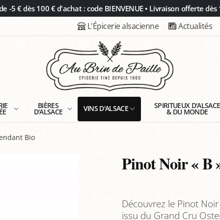
 -5 € dès 100 € d'achat : code BIENVENUE • Livraison offerte dès 
L'Épicerie alsacienne
Actualités
RIE
BIÈRES
SPIRITUEUX D'ALSAC
VINS D'ALSACE
ÉE
D'ALSACE
& DU MONDE
endant Bio
Pinot Noir « B 
Découvrez le Pinot Noi
issu du Grand Cru Oster