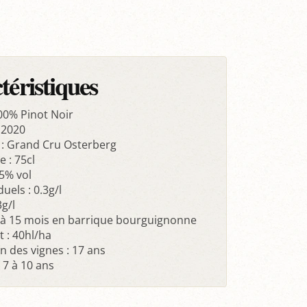
téristiques
00% Pinot Noir
 2020
e : Grand Cru Osterberg
 : 75cl
.5% vol
uels : 0.3g/l
3g/l
6 à 15 mois en barrique bourguignonne
 : 40hl/ha
 des vignes : 17 ans
 7 à 10 ans