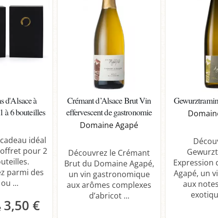
s d'Alsace à
Crémant d’Alsace Brut Vin
Gewurztramin
 à 6 bouteilles
effervescent de gastronomie
Domain
Domaine Agapé
 cadeau idéal
Découv
offret pour 2
Gewurzt
Découvrez le Crémant
uteilles.
Expression
Brut du Domaine Agapé,
ez parmi des
Agapé, un v
un vin gastronomique
ou ...
aux notes
aux arômes complexes
exotique
d’abricot ...
3,50 €