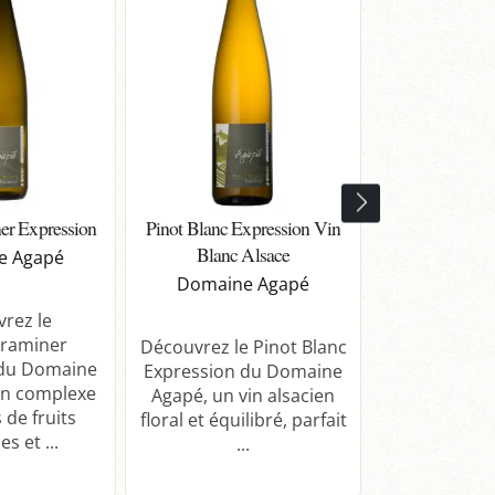
er Expression
Pinot Blanc Expression Vin
Pinot Gris Als
Blanc Alsace
Oster
e Agapé
Domaine Agapé
Domaine
rez le
raminer
Découvrez le Pinot Blanc
Découvrez le
 du Domaine
Expression du Domaine
Grand Cr
in complexe
Agapé, un vin alsacien
Osterberg 
 de fruits
floral et équilibré, parfait
Agapé. 
s et ...
...
d'exceptio
complex