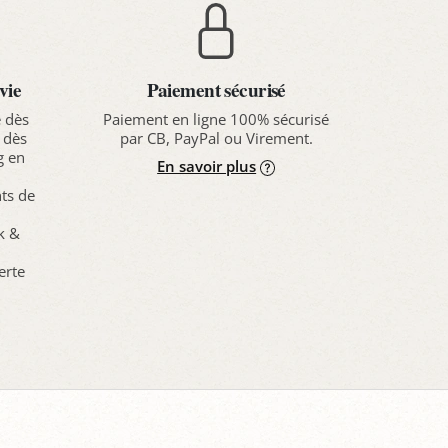
vie
Paiement sécurisé
e dès
Paiement en ligne 100% sécurisé
 dès
par CB, PayPal ou Virement.
g en
En savoir plus
nts de
ck &
erte