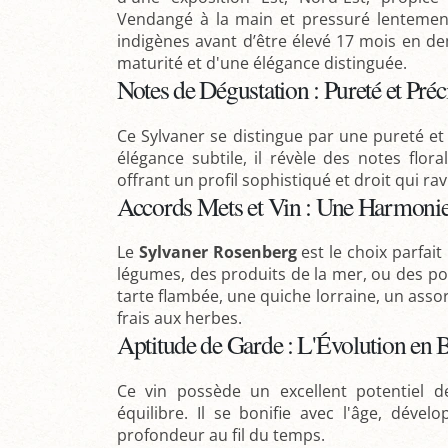
Vendangé à la main et pressuré lentement
indigènes avant d’être élevé 17 mois en de
maturité et d'une élégance distinguée.
Notes de Dégustation : Pureté et Préc
Ce Sylvaner se distingue par une pureté e
élégance subtile, il révèle des notes flor
offrant un profil sophistiqué et droit qui ravi
Accords Mets et Vin : Une Harmonie
Le
Sylvaner Rosenberg
est le choix parfai
légumes, des produits de la mer, ou des poi
tarte flambée, une quiche lorraine, un asso
frais aux herbes.
Aptitude de Garde : L'Évolution en 
Ce vin possède un excellent potentiel d
équilibre. Il se bonifie avec l'âge, déve
profondeur au fil du temps.