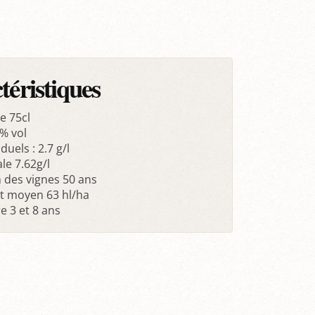
téristiques
e 75cl
% vol
duels : 2.7 g/l
ale 7.62g/l
des vignes 50 ans
 moyen 63 hl/ha
e 3 et 8 ans