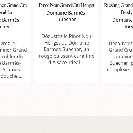
ner Grand Cru
Pinot Noir Grand Cru Hengst
Riesling Grand
grubler
Biody
Domaine Barmès-
Buecher
 Barmès-
Domaine
cher
Bue
Dégustez le Pinot Noir
Hengst du Domaine
vrez le
Découvrez 
Barmès-Buecher, un
miner Grand
Grand Cru
rouge puissant et raffiné
grubler du
Domaine
d'Alsace. Idéal ...
 Barmès-
Buecher, p
. Arômes
complexe. Id
 bouche ...