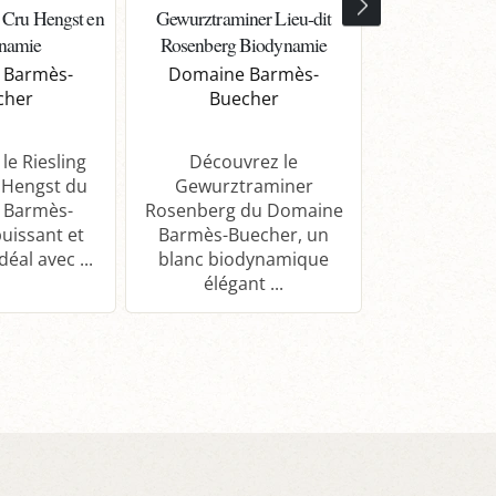
 Cru Hengst en
Gewurztraminer Lieu-dit
Pinot Blan
namie
Rosenberg Biodynamie
Rosenberg 
 Barmès-
Domaine Barmès-
Domaine 
cher
Buecher
Buec
le Riesling
Découvrez le
Explorez le 
 Hengst du
Gewurztraminer
Rosenberg
 Barmès-
Rosenberg du Domaine
biodynamiqu
uissant et
Barmès-Buecher, un
alliant ma
éal avec ...
blanc biodynamique
élégance. P
élégant ...