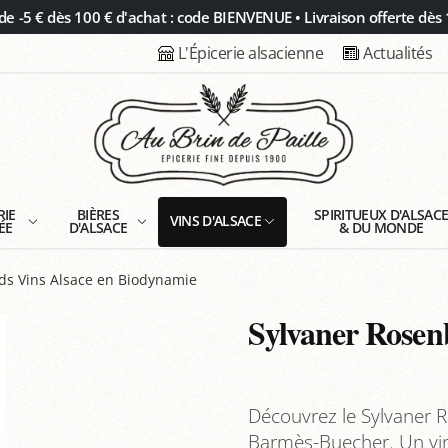
 -5 € dès 100 € d'achat : code BIENVENUE • Livraison offerte dès 
L'Épicerie alsacienne
Actualités
RIE
BIÈRES
SPIRITUEUX D'ALSAC
VINS D'ALSACE
ÉE
D'ALSACE
& DU MONDE
s Vins Alsace en Biodynamie
Sylvaner Rosenb
Découvrez le Sylvaner 
Barmès-Buecher. Un vin 