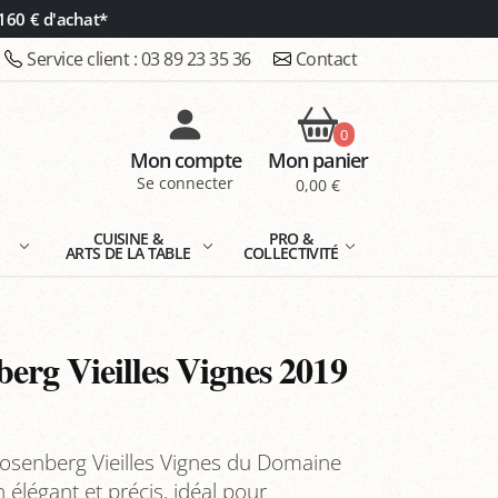
160 € d'achat*
Service client :
03 89 23 35 36
Contact
0
Mon compte
Mon panier
Se connecter
0,00 €
E
CUISINE &
PRO &
ARTS DE LA TABLE
COLLECTIVITÉ
erg Vieilles Vignes 2019
Rosenberg Vieilles Vignes du Domaine
élégant et précis, idéal pour