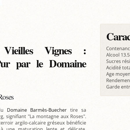
Carac
 Vieilles Vignes :
Contenanc
Alcool 13.5
Pur par le Domaine
Sucres rési
Acidité tot
Age moyen 
Rendement
Garde entr
 Roses
 du
Domaine Barmès-Buecher
tire sa
rg, signifiant "La montagne aux Roses".
rroir argilo-calcaire gréseux bénéficie
 à une maturation lente et délicate.