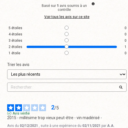
Basé sur
1
avis soumis à un
contrôle
Voir tous les avis sur ce site
5
étoiles
0
4
étoiles
0
3
étoiles
0
2
étoiles
1
1
étoile
0
Trier les avis
2
/
5
Avis vérifié
2015 - millésime trop vieux peut-être - vin madérisé -
Avis du
02/12/2021
, suite à une expérience du
02/11/2021
par
A.A.