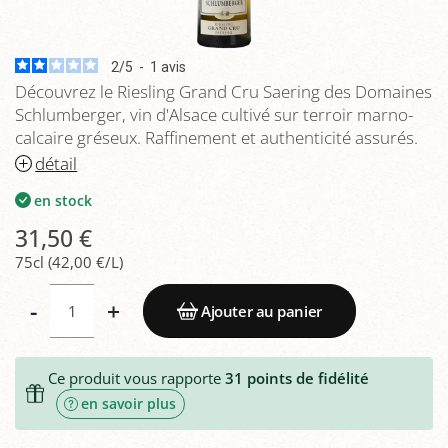
2
/
5
-
1
avis
Découvrez le Riesling Grand Cru Saering des Domaines
Schlumberger, vin d'Alsace cultivé sur terroir marno-
calcaire gréseux. Raffinement et authenticité assurés.
détail
en stock
31,50 €
75cl (42,00 €/L)
-
+
Ajouter au panier
Ce produit vous rapporte
31
points de fidélité
en savoir plus