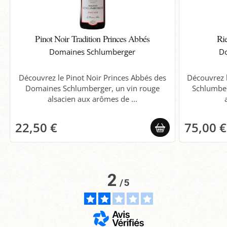
Pinot Noir Tradition Princes Abbés
Rie
Domaines Schlumberger
Do
Découvrez le Pinot Noir Princes Abbés des
Découvrez l
Domaines Schlumberger, un vin rouge
Schlumber
alsacien aux arômes de ...
22,50 €
75,00 €
2
/
5