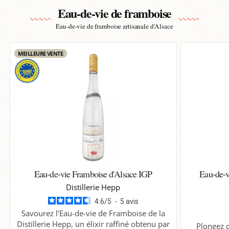
Eau-de-vie de framboise
Eau-de-vie de framboise artisanale d'Alsace
MEILLEURE VENTE
Eau-de-vie Framboise d'Alsace IGP
Eau-de-
Distillerie Hepp
4.6
/
5
-
5
avis
Savourez l'Eau-de-vie de Framboise de la
Distillerie Hepp, un élixir raffiné obtenu par
Plongez d