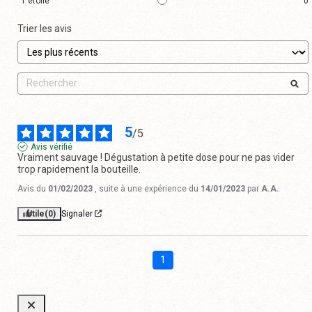
1
étoile
0
Trier les avis
5
/
5
Avis vérifié
Vraiment sauvage ! Dégustation à petite dose pour ne pas vider 
trop rapidement la bouteille.
Avis du
01/02/2023
, suite à une expérience du
14/01/2023
par
A.A.
Utile
(0)
Signaler
1