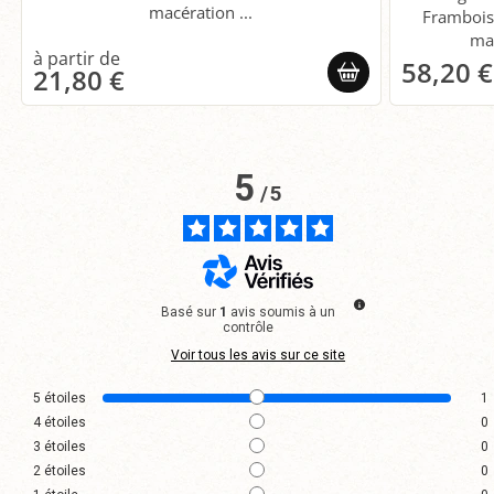
macération ...
Frambois
mac
58,20 €
21,80 €
5
/
5
Basé sur
1
avis soumis à un
contrôle
Voir tous les avis sur ce site
5
étoiles
1
4
étoiles
0
3
étoiles
0
2
étoiles
0