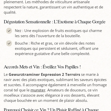
pleinement. Les méthodes de viticulture artisanale
respectent la nature, garantissant un vin authentique et de
qualité.
Dégustation Sensationnelle : L’Exotisme à Chaque Gorgée
Nez : Une explosion de fruits exotiques qui charme
les sens dès l'ouverture de la bouteille.
Bouche : Riche et gras, ce vin dévoile des notes
exotiques qui persistent et séduisent, offrant une
expérience gustative d’une belle complexité.
Accords Mets et Vin : Éveillez Vos Papilles !
Le
Gewurztraminer Expression 2 Terroirs
se marie à
ravir avec des plats exotiques, sublimant les saveurs épicées
et sucrées. Il accompagne également à merveille un fromage
corsé tel que le
munster
. Amateurs de douceurs, ce vin
moelleux s'associe avec élégance à vos desserts, élevant
chaque bouchée en un moment de plaisir absolu.
Pourquoi Choisir ce Vin ? Un Plaisir Raffiné à Chaque