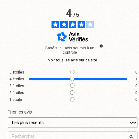
4
/
5
Basé sur
1
avis soumis à un
contrôle
Voir tous les avis sur ce site
5
étoiles
0
4
étoiles
1
3
étoiles
0
2
étoiles
0
1
étoile
0
Trier les avis