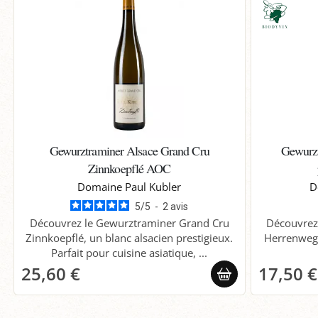
Gewurztraminer Alsace Grand Cru
Gewurzt
Zinnkoepflé AOC
Domaine Paul Kubler
D
5
/
5
-
2
avis
Découvrez le Gewurztraminer Grand Cru
Découvrez
Zinnkoepflé, un blanc alsacien prestigieux.
Herrenweg
Parfait pour cuisine asiatique, ...
25,60 €
17,50 €