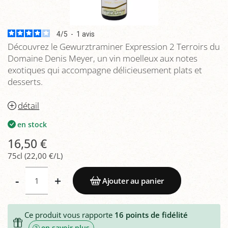
4
/
5
-
1
avis
Découvrez le Gewurztraminer Expression 2 Terroirs du
Domaine Denis Meyer, un vin moelleux aux notes
exotiques qui accompagne délicieusement plats et
desserts.
détail
en stock
16,50 €
75cl (22,00 €/L)
-
+
Ajouter au panier
Ce produit vous rapporte
16
points de fidélité
en savoir plus