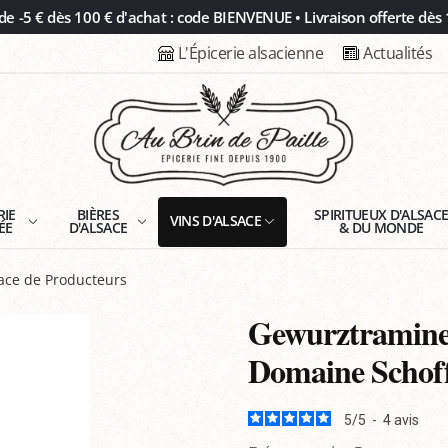
 -5 € dès 100 € d'achat : code BIENVENUE • Livraison offerte dès 
L'Épicerie alsacienne
Actualités
RIE
BIÈRES
SPIRITUEUX D'ALSAC
VINS D'ALSACE
ÉE
D'ALSACE
& DU MONDE
ace de Producteurs
Gewurztraminer
Domaine Schoff
5
/
5
-
4
avis