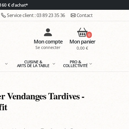
160 € d'achat*
Service client :
03 89 23 35 36
Contact
0
Mon compte
Mon panier
Se connecter
0,00 €
E
CUISINE &
PRO &
ARTS DE LA TABLE
COLLECTIVITÉ
 Vendanges Tardives -
it