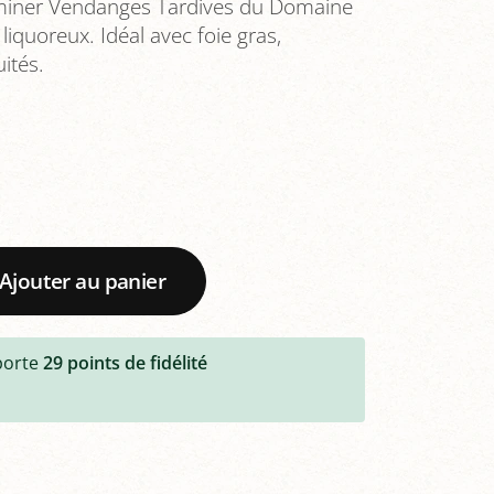
miner Vendanges Tardives du Domaine
 liquoreux. Idéal avec foie gras,
ités.
Ajouter au panier
porte
29
points de fidélité