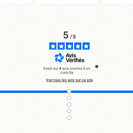
anier
P
5
/
5
Basé sur
4
avis soumis à un
contrôle
Voir tous les avis sur ce site