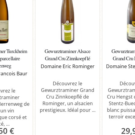
ner Turckheim
Gewurztraminer Alsace
Gewurztram
parcellaire
Grand Cru Zinnkoepflé
Grand Cru 
enweg
Domaine Eric Rominger
Domaine Ste
ancois Baur
Découvrez le
Découv
Gewurztraminer Grand
Gewurztram
vrez le
Cru Zinnkoepflé de
Cru Hengst
traminer
Rominger, un alsacien
Stentz-Buec
Herrenweg de
prestigieux. Idéal pour ...
blanc puissa
 un vin
terroir exce
ue corsé et
é, ...
50 €
29,