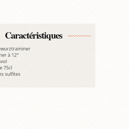
Caractéristiques
ewurztraminer
er à 12°
%vol
 75cl
s sulfites