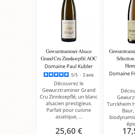
Gewurztraminer Alsace
Gewurztrami
Grand Cru Zinnkoepflé AOC
Sélection 
Herr
Domaine Paul Kubler
Domaine Fr
5
/
5
-
2
avis
Découvrez le
Gewurztraminer Grand
Décou
Cru Zinnkoepflé, un blanc
Gewurz
alsacien prestigieux.
Turckheim 
Parfait pour cuisine
Baur,
asiatique, ...
biodynamiq
épic
25,60 €
17,