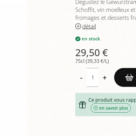
Dégustez le Gewurztra
Schoffit, vin moelleux et
fromages et desserts fru
détail
en stock
29,50 €
75cl (39,33 €/L)
-
+
Ce produit vous rap
en savoir plus