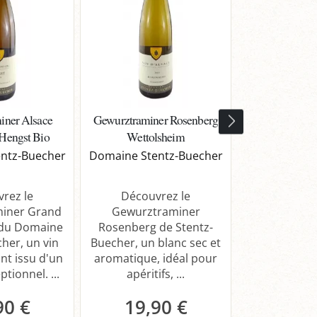
iner Alsace
Gewurztraminer Rosenberg
Gewurztrami
Hengst Bio
Wettolsheim
Grand Cru
ntz-Buecher
Domaine Stentz-Buecher
Domaine
rez le
Découvrez le
Découv
iner Grand
Gewurztraminer
Gewurztram
 du Domaine
Rosenberg de Stentz-
Cru Eichberg 
her, un vin
Buecher, un blanc sec et
blanc pui
nt issu d'un
aromatique, idéal pour
équilibré.
ptionnel. ...
apéritifs, ...
90 €
19,90 €
29,