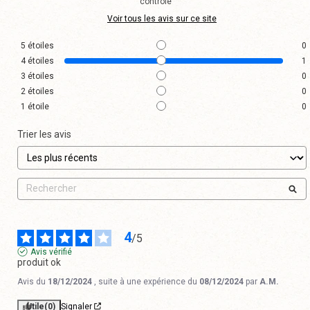
contrôle
Voir tous les avis sur ce site
5
étoiles
0
4
étoiles
1
3
étoiles
0
2
étoiles
0
1
étoile
0
Trier les avis
4
/
5
Avis vérifié
produit ok
Avis du
18/12/2024
, suite à une expérience du
08/12/2024
par
A.M.
Utile
(0)
Signaler