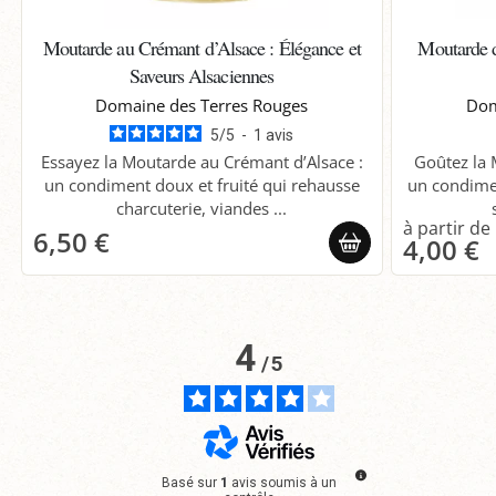
Moutarde au Crémant d’Alsace : Élégance et
Moutarde d
Saveurs Alsaciennes
Domaine des Terres Rouges
Dom
5
/
5
-
1
avis
Essayez la Moutarde au Crémant d’Alsace :
Goûtez la 
un condiment doux et fruité qui rehausse
un condimen
charcuterie, viandes ...
6,50 €
4,00 €
4
/
5
Basé sur
1
avis soumis à un