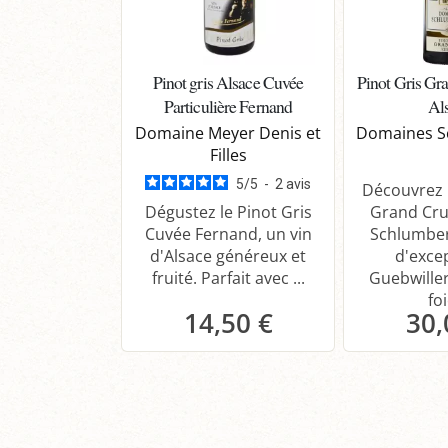
Pinot gris Alsace Cuvée
Pinot Gris Gr
Particulière Fernand
Al
Domaine Meyer Denis et
Domaines S
Filles
5
/
5
-
2
avis
Découvrez l
Dégustez le Pinot Gris
Grand Cru
Cuvée Fernand, un vin
Schlumber
d'Alsace généreux et
d'exce
fruité. Parfait avec ...
Guebwiller
foi
14,50 €
30,
Panier
P