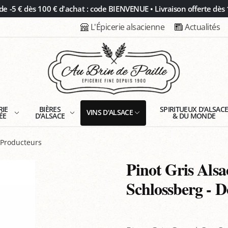
 -5 € dès 100 € d'achat : code BIENVENUE • Livraison offerte dès 
L'Épicerie alsacienne
Actualités
RIE
BIÈRES
SPIRITUEUX D'ALSAC
VINS D'ALSACE
ÉE
D'ALSACE
& DU MONDE
e Producteurs
Pinot Gris Als
Schlossberg - 