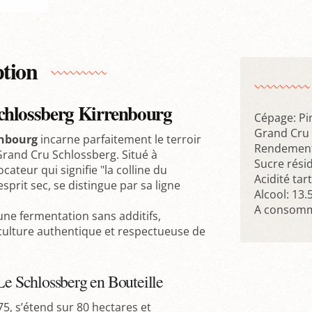
ption
Schlossberg Kirrenbourg
Cépage: Pi
Grand Cru 
enbourg
incarne parfaitement le terroir
Rendement 
Grand Cru Schlossberg. Situé à
Sucre résid
teur qui signifie "la colline du
Acidité tar
sprit sec, se distingue par sa ligne
Alcool: 13.
A consomme
une fermentation sans additifs,
iculture authentique et respectueuse de
Le Schlossberg en Bouteille
75, s’étend sur 80 hectares et