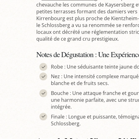
chevauche les communes de Kaysersberg et K
petites terrasses formant des damiers vers K
Kirrenbourg est plus proche de Kientzheim-R
le Schlossberg a vu sa renommée se renforce
locaux ont décrété une réglementation stric
qualité de ce grand cru prestigieux.
Notes de Dégustation : Une Expérience
Robe : Une séduisante teinte jaune do
Nez : Une intensité complexe marquée
blanche et de fruits secs.
Bouche : Une attaque franche et gou
une harmonie parfaite, avec une struc
intégrée.
Finale : Longue et puissante, témoigna
Schlossberg.