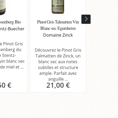
osenberg Bio
Pinot Gris Talmatten Vin
Pinot Gris Als
Blanc sec Eguisheim
Schlos
ntz-Buecher
Domaine Zinck
Domaine Ki
e Pinot Gris
osenberg du
Découvrez le Pinot Gris
Pinot Gris
 Stentz-
Talmatten de Zinck, un
Schlos
vin blanc sec
blanc sec aux notes
Kirrenbourg 
e miel et ...
subtiles et structure
sec, min
ample. Parfait avec
conversion b
anguille ...
aromati
50 €
21,00 €
60,
anier
Panier
Pa