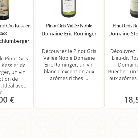
and Cru Kessler
Pinot Gris Vallée Noble
Pinot Gris R
sace
Domaine Eric Rominger
Domaine Ste
chlumberger
Découvrez le Pinot Gris
Découvrez l
Vallée Noble Domaine
Lieu-dit R
e Pinot Gris
Eric Rominger, un vin
Domaine
 Kessler de
blanc d'exception aux
Buecher, un 
ger, un vin
arômes riches ...
aux arômes d
ption de
. Idéal avec
e ...
00 €
18,
anier
P