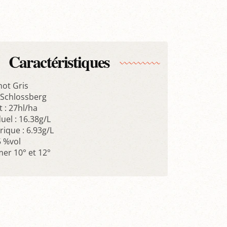
Caractéristiques
not Gris
Schlossberg
: 27hl/ha
uel : 16.38g/L
trique : 6.93g/L
5 %vol
r 10° et 12°