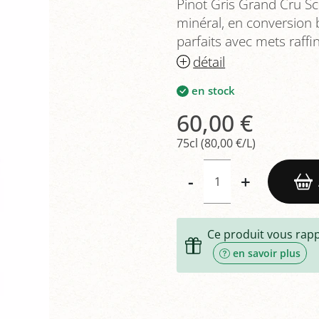
Pinot Gris Grand Cru Sc
minéral, en conversion 
parfaits avec mets raffi
détail
en stock
60,00 €
75cl (80,00 €/L)
-
+
Ce produit vous rap
en savoir plus