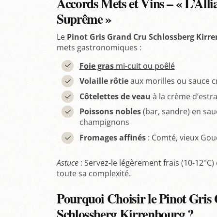
Accords Mets et Vins – « L’Al
Suprême »
Le
Pinot Gris Grand Cru Schlossberg Kirr
mets gastronomiques :
Foie gras
mi-cuit ou poêlé
Volaille rôtie
aux morilles ou sauce 
Côtelettes de veau
à la crème d’estr
Poissons nobles
(bar, sandre) en sauc
champignons
Fromages affinés
: Comté, vieux Goud
Astuce
: Servez-le légèrement frais (10-12°C
toute sa complexité.
Pourquoi Choisir le Pinot Gris
Schlossberg Kirrenbourg ?