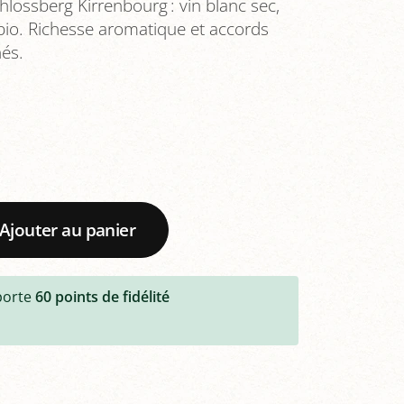
hlossberg Kirrenbourg : vin blanc sec,
bio. Richesse aromatique et accords
nés.
Ajouter au panier
porte
60
points de fidélité