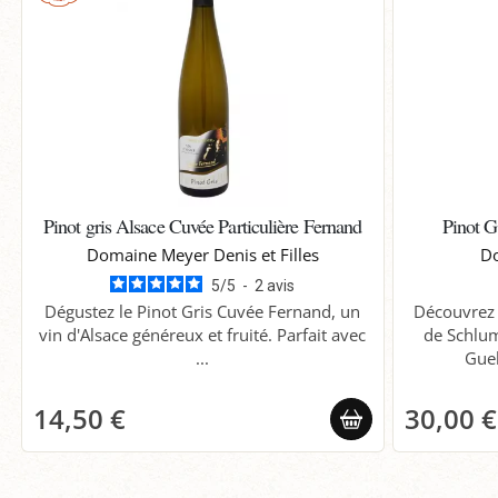
Pinot gris Alsace Cuvée Particulière Fernand
Pinot G
Domaine Meyer Denis et Filles
Do
5
/
5
-
2
avis
Dégustez le Pinot Gris Cuvée Fernand, un
Découvrez 
vin d'Alsace généreux et fruité. Parfait avec
de Schlum
...
Gueb
14,50 €
30,00 €