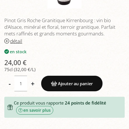
Pinot Gris Roche Granitique Kirrenbourg : vin bio
d’Alsace, minéral et floral, terroir granitique. Parfait
mets raffinés et grands moments gourmands.
détail
en stock
24,00 €
75cl (32,00 €/L)
-
+
Ajouter au panier
Ce produit vous rapporte
24
points de fidélité
en savoir plus