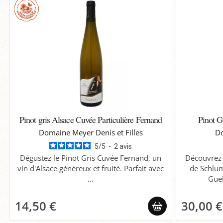
Pinot gris Alsace Cuvée Particulière Fernand
Pinot G
Domaine Meyer Denis et Filles
Do
5
/
5
-
2
avis
Dégustez le Pinot Gris Cuvée Fernand, un
Découvrez 
vin d'Alsace généreux et fruité. Parfait avec
de Schlum
...
Gueb
14,50 €
30,00 €