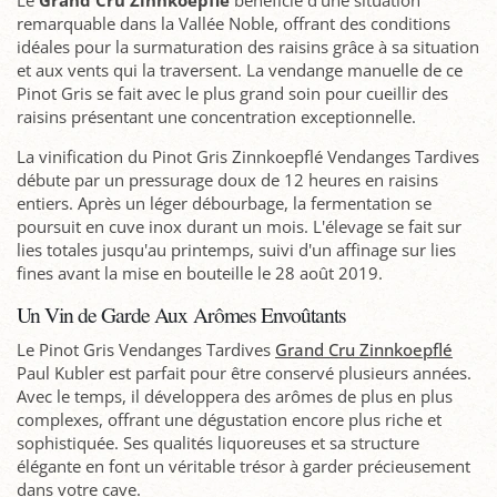
Le
Grand Cru Zinnkoepflé
bénéficie d'une situation
remarquable dans la Vallée Noble, offrant des conditions
idéales pour la surmaturation des raisins grâce à sa situation
et aux vents qui la traversent. La vendange manuelle de ce
Pinot Gris se fait avec le plus grand soin pour cueillir des
raisins présentant une concentration exceptionnelle.
La vinification du Pinot Gris Zinnkoepflé Vendanges Tardives
débute par un pressurage doux de 12 heures en raisins
entiers. Après un léger débourbage, la fermentation se
poursuit en cuve inox durant un mois. L'élevage se fait sur
lies totales jusqu'au printemps, suivi d'un affinage sur lies
fines avant la mise en bouteille le 28 août 2019.
Un Vin de Garde Aux Arômes Envoûtants
Le Pinot Gris Vendanges Tardives
Grand Cru Zinnkoepflé
Paul Kubler est parfait pour être conservé plusieurs années.
Avec le temps, il développera des arômes de plus en plus
complexes, offrant une dégustation encore plus riche et
sophistiquée. Ses qualités liquoreuses et sa structure
élégante en font un véritable trésor à garder précieusement
dans votre cave.