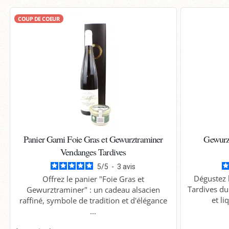
COUP DE COEUR
Panier Garni Foie Gras et Gewurztraminer
Gewurz
Vendanges Tardives
5
/
5
-
3
avis
Dégustez 
Offrez le panier "Foie Gras et
Tardives du
Gewurztraminer" : un cadeau alsacien
et li
raffiné, symbole de tradition et d'élégance
...