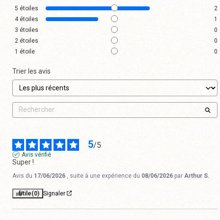
5
étoiles
2
4
étoiles
1
3
étoiles
0
2
étoiles
0
1
étoile
0
Trier les avis
5
/
5
Avis vérifié
Super !
Avis du
17/06/2026
, suite à une expérience du
08/06/2026
par
Arthur S.
Utile
(0)
Signaler