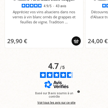
4.9
/
5
-
43
avis
Appréciez vos vins alsaciens dans nos
Découvrez 
verres à vin blanc ornés de grappes et
d'Alsace tr
feuilles de vigne. Tradition ...
29,90 €
24,00 €
4.7
/
5
Basé sur
3
avis soumis à un
contrôle
Voir tous les avis sur ce site