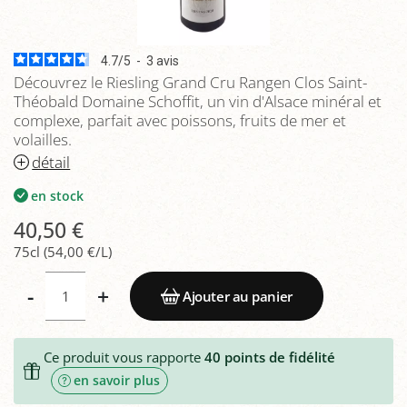
4.7
/
5
-
3
avis
Découvrez le Riesling Grand Cru Rangen Clos Saint-
Théobald Domaine Schoffit, un vin d'Alsace minéral et
complexe, parfait avec poissons, fruits de mer et
volailles.
détail
en stock
40,50 €
75cl (54,00 €/L)
-
+
Ajouter au panier
Ce produit vous rapporte
40
points de fidélité
en savoir plus