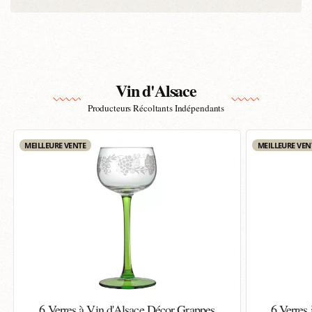
Vin d'Alsace
Producteurs Récoltants Indépendants
MEILLEURE VENTE
MEILLEURE VEN
6 Verres à Vin d'Alsace Décor Grappes
6 Verres