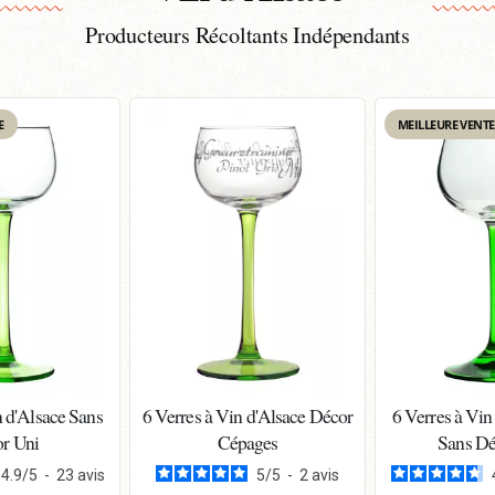
Producteurs Récoltants Indépendants
E
MEILLEURE VENTE
n d'Alsace Sans
6 Verres à Vin d'Alsace Décor
6 Verres à Vin
r Uni
Cépages
Sans Dé
4.9
/
5
-
23
avis
5
/
5
-
2
avis