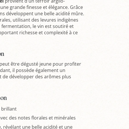
el
provient d'un terroir argilo-
'une grande finesse et élégance. Grâce
sins développent une belle acidité mûre.
rales, utilisant des levures indigènes
fermentation, le vin est soutiré et
apportant richesse et complexité à ce
on
peut être dégusté jeune pour profiter
ndant, il possède également un
nt de développer des arômes plus
ion
 brillant
avec des notes florales et minérales
 révélant une belle acidité et une