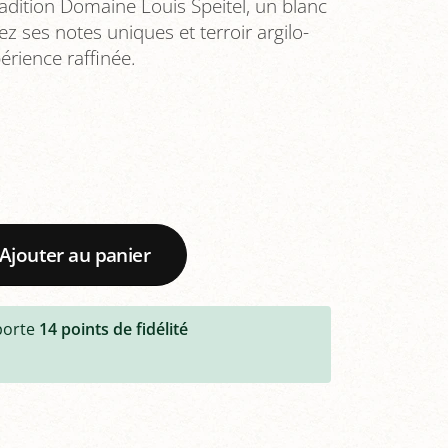
radition Domaine Louis Speitel, un blanc
z ses notes uniques et terroir argilo-
érience raffinée.
Ajouter au panier
porte
14
points de fidélité