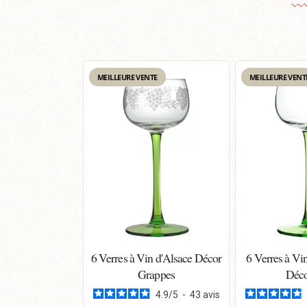
MEILLEURE VENTE
MEILLEURE VENT
6 Verres à Vin d'Alsace Décor
6 Verres à Vi
Grappes
Déco
4.9
/
5
-
43
avis