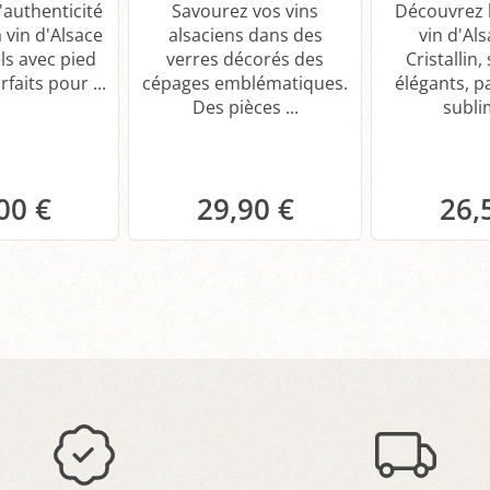
'authenticité
Savourez vos vins
Découvrez l
 vin d'Alsace
alsaciens dans des
vin d'Al
ls avec pied
verres décorés des
Cristallin,
rfaits pour ...
cépages emblématiques.
élégants, p
Des pièces ...
sublim
00 €
29,90 €
26,
anier
Panier
P