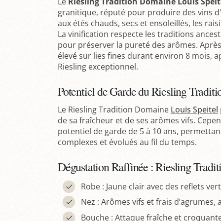
Le
Riesling Tradition Domaine Louis Speit
granitique, réputé pour produire des vins d
aux étés chauds, secs et ensoleillés, les rai
La vinification respecte les traditions ancest
pour préserver la pureté des arômes. Après 
élevé sur lies fines durant environ 8 mois, 
Riesling exceptionnel.
Potentiel de Garde du Riesling Traditi
Le Riesling Tradition Domaine
Louis Speitel
de sa fraîcheur et de ses arômes vifs. Cepe
potentiel de garde de 5 à 10 ans, permetta
complexes et évolués au fil du temps.
Dégustation Raffinée : Riesling Tradit
Robe : Jaune clair avec des reflets vert
Nez : Arômes vifs et frais d’agrumes, 
Bouche : Attaque fraîche et croquante,