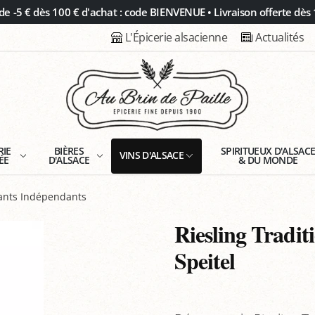
 -5 € dès 100 € d'achat : code BIENVENUE • Livraison offerte dès 
L'Épicerie alsacienne
Actualités
RIE
BIÈRES
SPIRITUEUX D'ALSAC
VINS D'ALSACE
ÉE
D'ALSACE
& DU MONDE
tants Indépendants
Riesling Tradit
Speitel