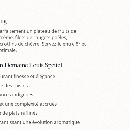
ing
faitement un plateau de fruits de
rème, filets de rougets poêlés,
crottins de chèvre. Servez-le entre 8° et
ptimale.
ion Domaine Louis Speitel
ssurant finesse et élégance
e des raisins
evures indigènes
e et une complexité accrues
de plats raffinés
arantissant une évolution aromatique