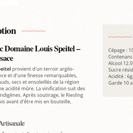
ption
ec Domaine Louis Speitel –
Cépage : 1
sace
Contenance
Alcool 12.5
eitel
provient d'un terroir argilo-
Sucre résid
nce et d'une finesse remarquables,
Acidité : 6g
auds, secs et ensoleillés de la région
Garde 10 
 acidité mûre. La vinification suit des
ndigènes. Après soutirage, le Riesling
is avant d'être mis en bouteille,
Artisanale