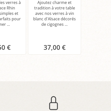
Fil
es verres à
Ajoutez charme et
sace Rhin
tradition à votre table
 simples et
avec nos verres à vin
Dégustez le
arfaits pour
blanc d'Alsace décorés
Cuvée Ferna
er ...
de cigognes ...
d'Alsace g
fruité. Parf
50 €
37,00 €
14,
anier
Panier
Pa