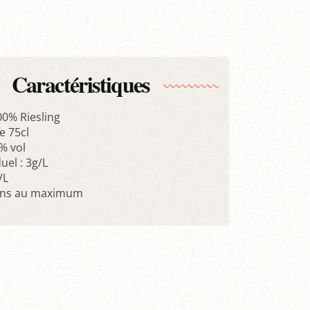
Caractéristiques
00% Riesling
 75cl
% vol
uel : 3g/L
/L
ans au maximum