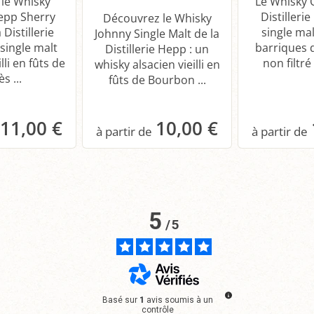
 le Whisky
Le Whisky O
epp Sherry
Distilleri
Découvrez le Whisky
 Distillerie
single malt
Johnny Single Malt de la
single malt
barriques 
Distillerie Hepp : un
lli en fûts de
non filtré 
whisky alsacien vieilli en
s ...
fûts de Bourbon ...
11,00 €
10,00 €
anier
Panier
P
5
/
5
Basé sur
1
avis soumis à un
contrôle