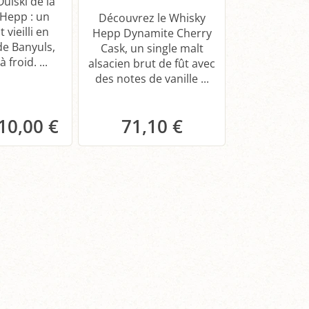
uiski de la
e Hepp : un
Découvrez le Whisky
 vieilli en
Hepp Dynamite Cherry
Plongez dan
de Banyuls,
Cask, un single malt
Tharcis 
à froid. ...
alsacien brut de fût avec
Gewurztram
des notes de vanille ...
Distillerie
single mal
refléta
10,00 €
71,10 €
anier
Panier
Pa