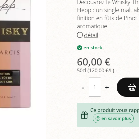
Découvrez le Whisky Tharc
Hepp : un single malt a
finition en fûts de Pinot
aromatique.
détail
en stock
60,00 €
50cl (120,00 €/L)
-
+
Ce produit vous rap
en savoir plus