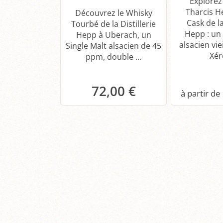
Explorez
Tharcis H
Découvrez le Whisky
Cask de la
Tourbé de la Distillerie
Hepp : un 
Hepp à Uberach, un
alsacien viei
Single Malt alsacien de 45
Xérè
ppm, double ...
72,00 €
Panier
P