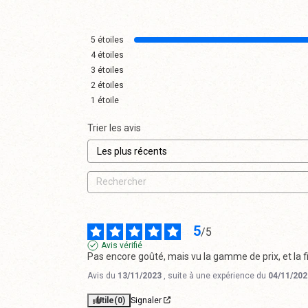
5
étoiles
4
étoiles
3
étoiles
2
étoiles
1
étoile
Trier les avis
5
/
5
Avis vérifié
Pas encore goûté, mais vu la gamme de prix, et la fi
Avis du
13/11/2023
, suite à une expérience du
04/11/202
Utile
(0)
Signaler