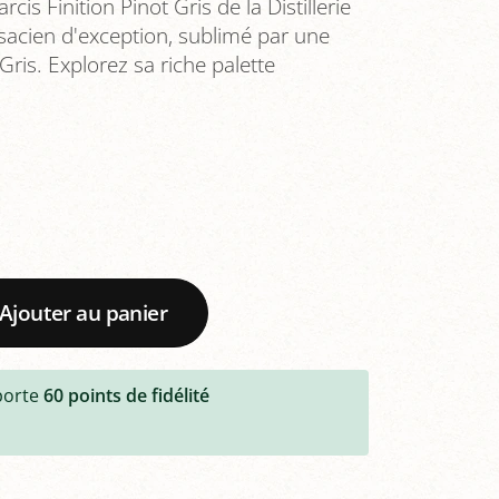
is Finition Pinot Gris de la Distillerie
lsacien d'exception, sublimé par une
 Gris. Explorez sa riche palette
Ajouter au panier
porte
60
points de fidélité