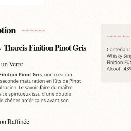
ption
y Tharcis Finition Pinot Gris
Contenance
Whisky Sin
s un Verre
Finition Fû
Alcool : 43
Finition Pinot Gris
, une création
sa seconde maturation en fûts de
Pinot
alsacien. Le savoir-faire du maître
s ce spiritueux issu d'une double
s de chênes américains avant son
on Raffinée