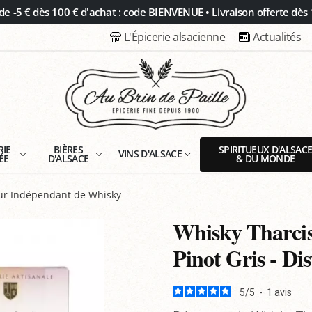
 -5 € dès 100 € d'achat : code BIENVENUE • Livraison offerte dès 
L'Épicerie alsacienne
Actualités
RIE
BIÈRES
SPIRITUEUX D'ALSAC
VINS D'ALSACE
ÉE
D'ALSACE
& DU MONDE
ur Indépendant de Whisky
Whisky Tharcis
Pinot Gris - Dis
5
/
5
-
1
avis