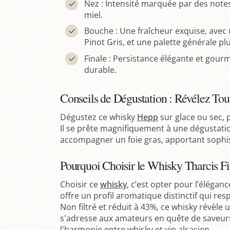
Nez : Intensité marquée par des note
miel.
Bouche : Une fraîcheur exquise, avec 
Pinot Gris, et une palette générale pl
Finale : Persistance élégante et gour
durable.
Conseils de Dégustation : Révélez Tou
Dégustez ce whisky
Hepp
sur glace ou sec,
Il se prête magnifiquement à une dégustatio
accompagner un foie gras, apportant sophist
Pourquoi Choisir le Whisky Tharcis Fin
Choisir ce
whisky
, c’est opter pour l’éléganc
offre un profil aromatique distinctif qui res
Non filtré et réduit à 43%, ce whisky révèle 
s'adresse aux amateurs en quête de saveurs
l'harmonie entre whisky et vin alsacien.