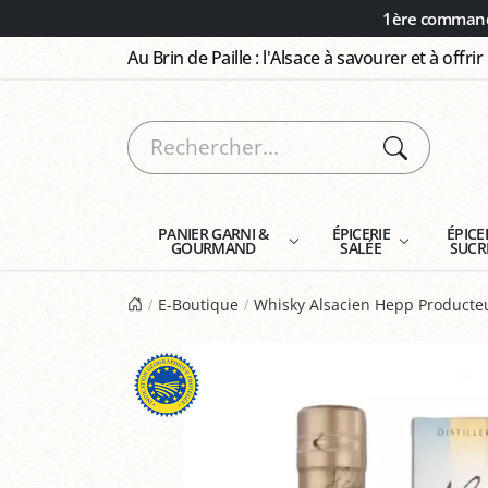
Panneau de gestion des cookies
1ère commande
Au Brin de Paille : l'Alsace à savourer et à offrir
PANIER GARNI &
ÉPICERIE
ÉPICE
GOURMAND
SALÉE
SUCR
E-Boutique
Whisky Alsacien Hepp Producte