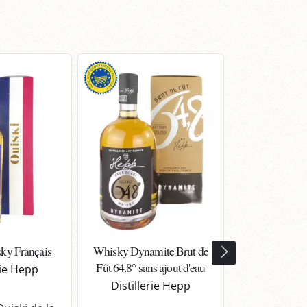
ky Français
Whisky Dynamite Brut de
Whisky Tha
Fût 64.8° sans ajout d'eau
Finition 
rie Hepp
Gewurzt
Distillerie Hepp
Distille