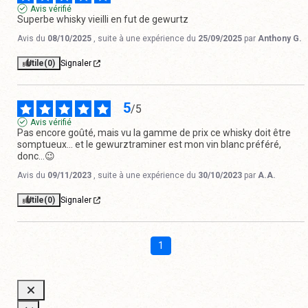
Avis vérifié
Superbe whisky vieilli en fut de gewurtz
Avis du
08/10/2025
, suite à une expérience du
25/09/2025
par
Anthony G.
Utile
(0)
Signaler
5
/
5
Avis vérifié
Pas encore goûté, mais vu la gamme de prix ce whisky doit être 
somptueux... et le gewurztraminer est mon vin blanc préféré, 
donc...😉
Avis du
09/11/2023
, suite à une expérience du
30/10/2023
par
A.A.
Utile
(0)
Signaler
1