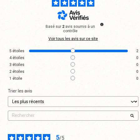
Basé sur
2
avis soumis à un
contrôle
Voir tous les avis sur ce site
5
étoiles
2
4
étoiles
0
3
étoiles
0
2
étoiles
0
1
étoile
0
Trier les avis
5
/
5