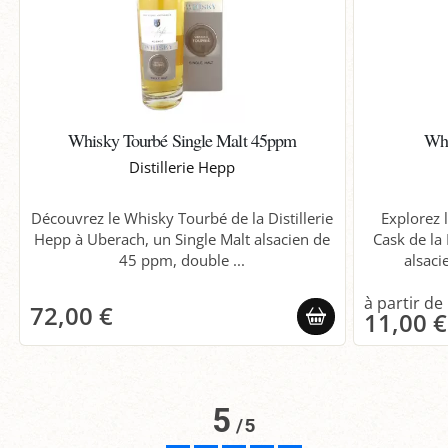
Whisky Tourbé Single Malt 45ppm
Whi
Distillerie Hepp
Découvrez le Whisky Tourbé de la Distillerie
Explorez 
Hepp à Uberach, un Single Malt alsacien de
Cask de la 
45 ppm, double ...
alsacie
72,00 €
11,00 €
5
/
5