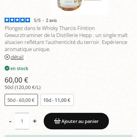
5
/
5
-
2
avis
Plongez dans le Whisky Tharcis Finition
Gewurztraminer de la Distillerie Hepp : un single malt
alsacien reflétant l'authenticité du terroir. Expérience
aromatique unique.
détail
en stock
60,00 €
50cl (120,00 €/L)
50cl - 60,00 €
10cl - 11,00 €
-
+
Ajouter au panier