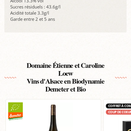
Alcool 13.3% vol
Sucres résiduels : 43.6g/l
Acidité totale 3.3g/l
Garde entre 2 et 5 ans
Domaine Étienne et Caroline
Loew
Vins d'Alsace en Biodynamie
Demeter et Bio
COFFRET À CO
COUP DE COEU