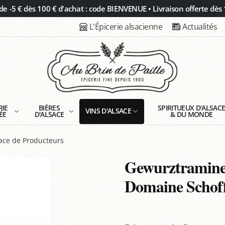
 -5 € dès 100 € d'achat : code BIENVENUE • Livraison offerte dès 
L'Épicerie alsacienne
Actualités
RIE
BIÈRES
SPIRITUEUX D'ALSAC
VINS D'ALSACE
ÉE
D'ALSACE
& DU MONDE
ace de Producteurs
Gewurztramine
Domaine Schoff