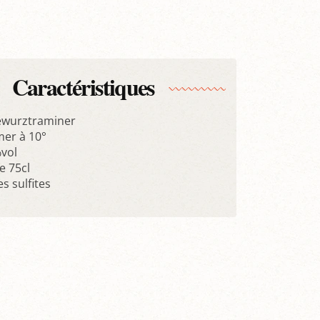
Caractéristiques
ewurztraminer
er à 10°
%vol
 75cl
s sulfites