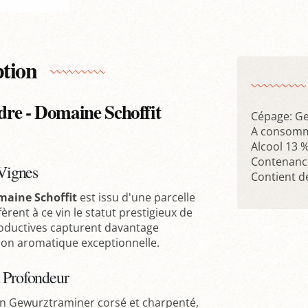
ption
re - Domaine Schoffit
Cépage: G
A consomm
Alcool 13 
Contenance
 Vignes
Contient de
aine Schoffit
est issu d'une parcelle
èrent à ce vin le statut prestigieux de
productives capturent davantage
tion aromatique exceptionnelle.
t Profondeur
 un Gewurztraminer corsé et charpenté,