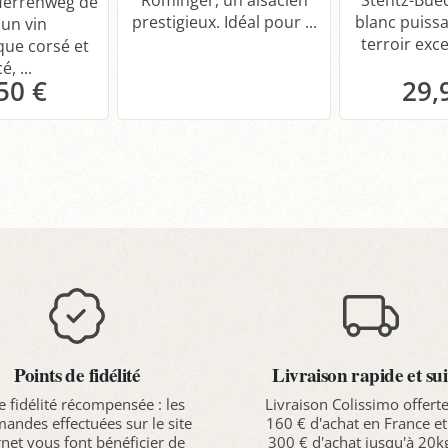
Rominger, un alsacien
Stentz-Buec
Herrenweg de
prestigieux. Idéal pour ...
blanc puissa
 un vin
terroir exce
ue corsé et
é, ...
50 €
29,
anier
P
Points de fidélité
Livraison rapide et sui
e fidélité récompensée : les
Livraison Colissimo offert
ndes effectuées sur le site
160 € d'achat en France et
rnet vous font bénéficier de
300 € d'achat jusqu'à 20k