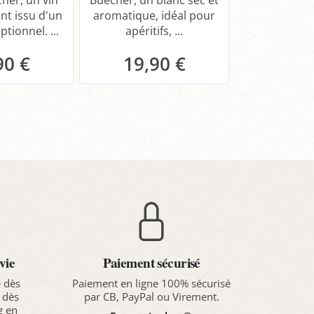
her, un vin
Buecher, un blanc sec et
blanc pui
nt issu d'un
aromatique, idéal pour
équilibré.
ptionnel. ...
apéritifs, ...
90 €
19,90 €
29,
anier
Panier
Pa
vie
Paiement sécurisé
e dès
Paiement en ligne 100% sécurisé
 dès
par CB, PayPal ou Virement.
g en