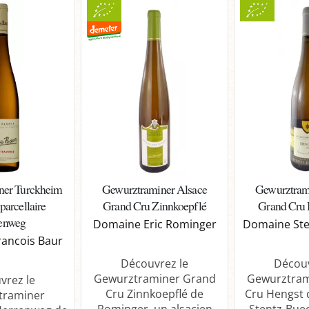
ner Turckheim
Gewurztraminer Alsace
Gewurztram
parcellaire
Grand Cru Zinnkoepflé
Grand Cru 
enweg
Domaine Eric Rominger
Domaine Ste
ancois Baur
Découvrez le
Découv
Gewurztraminer Grand
Gewurztram
vrez le
Cru Zinnkoepflé de
Cru Hengst
traminer