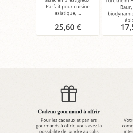
alsacien prestigieux.
Turckheim 
Parfait pour cuisine
Baur,
asiatique, ...
biodynamiq
épic
25,60 €
17,
Panier
P
Cadeau gourmand à offrir
Pour les cadeaux et paniers
Votr
gourmands à offrir, vous avez la
comma
possibilité de joindre au colis
inte