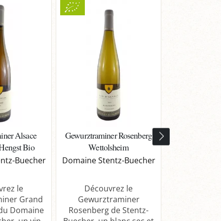
iner Alsace
Gewurztraminer Rosenberg
Gewurztrami
Hengst Bio
Wettolsheim
Grand Cru
ntz-Buecher
Domaine Stentz-Buecher
Domaine
rez le
Découvrez le
Découv
iner Grand
Gewurztraminer
Gewurztram
 du Domaine
Rosenberg de Stentz-
Cru Eichberg 