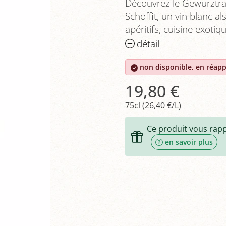
Découvrez le Gewurztr
Schoffit, un vin blanc al
apéritifs, cuisine exoti
détail
non disponible, en réap
19,80 €
75cl (26,40 €/L)
Ce produit vous rap
en savoir plus