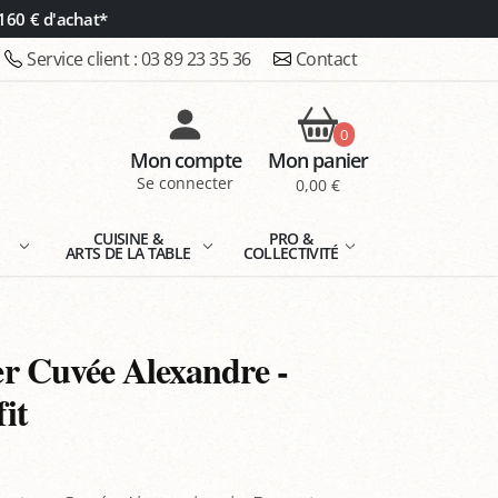
160 € d'achat*
Service client :
03 89 23 35 36
Contact
0
Mon compte
Mon panier
Se connecter
0,00 €
E
CUISINE &
PRO &
ARTS DE LA TABLE
COLLECTIVITÉ
r Cuvée Alexandre -
it