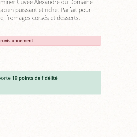
aminer Cuvée Alexandre du Domaine
sacien puissant et riche. Parfait pour
que, fromages corsés et desserts.
provisionnement
porte
19
points de fidélité