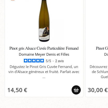
Pinot gris Alsace Cuvée Particulière Fernand
Pinot G
Domaine Meyer Denis et Filles
Do
5
/
5
-
2
avis
Dégustez le Pinot Gris Cuvée Fernand, un
Découvrez 
vin d'Alsace généreux et fruité. Parfait avec
de Schlum
...
Gueb
14,50 €
30,00 €