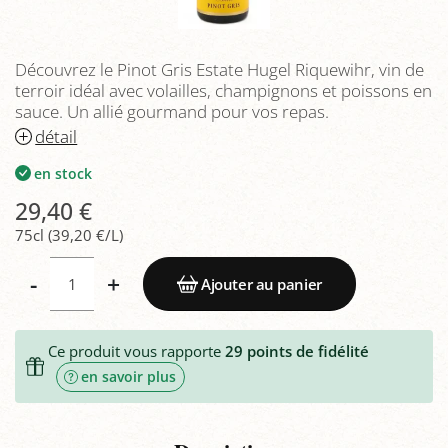
Découvrez le Pinot Gris Estate Hugel Riquewihr, vin de
terroir idéal avec volailles, champignons et poissons en
sauce. Un allié gourmand pour vos repas.
détail
en stock
29,40 €
75cl (39,20 €/L)
-
+
Ajouter au panier
Ce produit vous rapporte
29
points de fidélité
en savoir plus