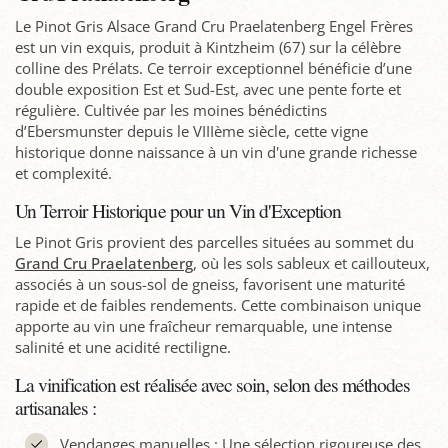
Le Pinot Gris Alsace Grand Cru Praelatenberg Engel Frères
est un vin exquis, produit à Kintzheim (67) sur la célèbre
colline des Prélats. Ce terroir exceptionnel bénéficie d’une
double exposition Est et Sud-Est, avec une pente forte et
régulière. Cultivée par les moines bénédictins
d’Ebersmunster depuis le VIIIème siècle, cette vigne
historique donne naissance à un vin d'une grande richesse
et complexité.
Un Terroir Historique pour un Vin d'Exception
Le Pinot Gris provient des parcelles situées au sommet du
Grand Cru Praelatenberg
, où les sols sableux et caillouteux,
associés à un sous-sol de gneiss, favorisent une maturité
rapide et de faibles rendements. Cette combinaison unique
apporte au vin une fraîcheur remarquable, une intense
salinité et une acidité rectiligne.
La vinification est réalisée avec soin, selon des méthodes
artisanales :
Vendanges manuelles : Une sélection rigoureuse des