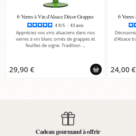
6 Verres à Vin d'Alsace Décor Grappes
6 Verres
4.9
/
5
-
43
avis
Appréciez vos vins alsaciens dans nos
Découvrez 
verres à vin blanc ornés de grappes et
d'Alsace tr
feuilles de vigne. Tradition ...
29,90 €
24,00 €
Cadeau gourmand à offrir