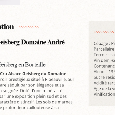
ption
Geisberg Domaine André
Cépage : Pi
Parcellair
Terroir : c
Vin demi-s
Geisberg en Bouteille
Contenance
Alcool : 13
 Cru Alsace Geisberg du Domaine
Sucre résid
roir prestigieux situé à Ribeauvillé. Sur
Acidité tar
rare séduit par son élégance et sa
Age de la v
n soignée. Doté d'une minéralité
Vinificatio
par une exposition plein sud et des
aractère distinctif. Les sols de marnes
e profondeur caillouteuse à sa