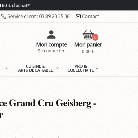
160 € d'achat*
Service client :
03 89 23 35 36
Contact
0
Mon compte
Mon panier
Se connecter
0,00 €
E
CUISINE &
PRO &
ARTS DE LA TABLE
COLLECTIVITÉ
ace Grand Cru Geisberg -
r