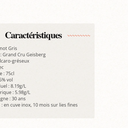
Caractéristiques
not Gris
e : Grand Cru Geisberg
alcaro-gréseux
ec
 : 75cl
.5% vol
uel : 8.19g/L
trique : 5.98g/L
igne : 30 ans
n : en cuve inox, 10 mois sur lies fines