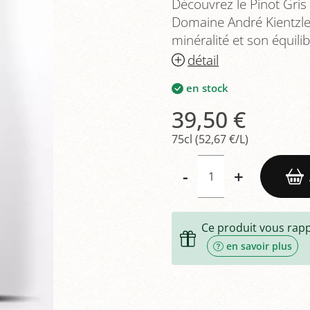
Découvrez le Pinot Gri
Domaine André Kientzler.
minéralité et son équil
détail
en stock
39,50 €
75cl (52,67 €/L)
-
+
Ce produit vous rap
en savoir plus