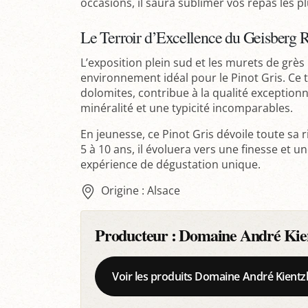
occasions, il saura sublimer vos repas les pl
Le Terroir d’Excellence du Geisberg 
L’exposition plein sud et les murets de grè
environnement idéal pour le Pinot Gris. Ce
dolomites, contribue à la qualité exceptionne
minéralité et une typicité incomparables.
En jeunesse, ce Pinot Gris dévoile toute sa
5 à 10 ans, il évoluera vers une finesse et 
expérience de dégustation unique.
Origine : Alsace
Producteur :
Domaine André Kien
Voir les produits Domaine André Kientz