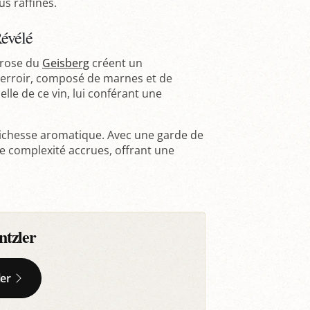
us raffinés.
Révélé
s rose du
Geisberg
créent un
 terroir, composé de marnes et de
lle de ce vin, lui conférant une
 richesse aromatique. Avec une garde de
une complexité accrues, offrant une
tzler
ler