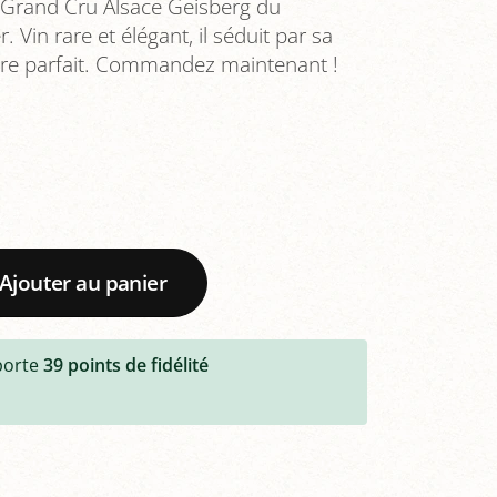
s Grand Cru Alsace Geisberg du
 Vin rare et élégant, il séduit par sa
ibre parfait. Commandez maintenant !
Ajouter au panier
porte
39
points de fidélité