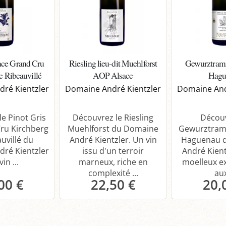
ace Grand Cru
Riesling lieu-dit Muehlforst
Gewurztrami
e Ribeauvillé
AOP Alsace
Hagu
ré Kientzler
Domaine André Kientzler
Domaine And
e Pinot Gris
Découvrez le Riesling
Découv
ru Kirchberg
Muehlforst du Domaine
Gewurztrami
uvillé du
André Kientzler. Un vin
Haguenau 
ré Kientzler
issu d'un terroir
André Kient
vin ...
marneux, riche en
moelleux e
complexité ...
aux
00 €
22,50 €
20,
anier
Panier
P