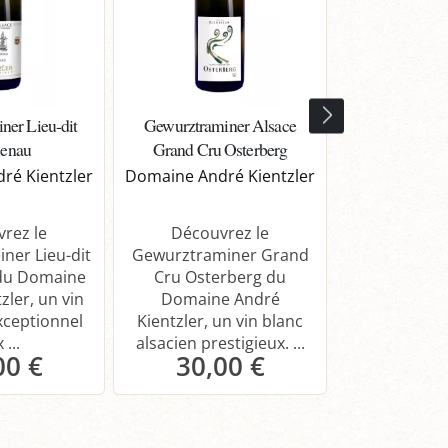
ner Lieu-dit
Gewurztraminer Alsace
Pinot Gris Als
enau
Grand Cru Osterberg
Geis
ré Kientzler
Domaine André Kientzler
Domaine Andr
rez le
Découvrez le
Découvrez le
ner Lieu-dit
Gewurztraminer Grand
Grand Cr
du Domaine
Cru Osterberg du
Geisberg d
zler, un vin
Domaine André
André Kientzl
xceptionnel
Kientzler, un vin blanc
et éléga
 ...
alsacien prestigieux. ...
00 €
30,00 €
39,
anier
Panier
Pa