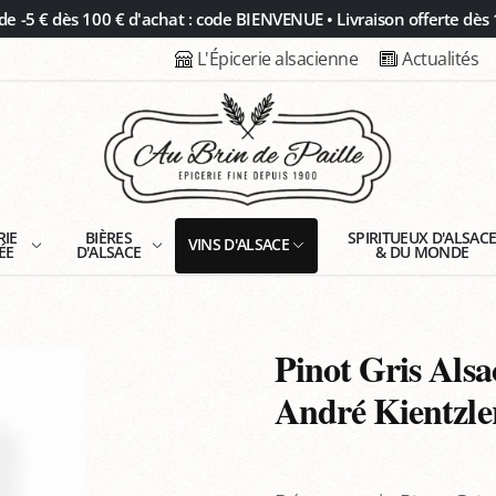
 -5 € dès 100 € d'achat : code BIENVENUE • Livraison offerte dès 
L'Épicerie alsacienne
Actualités
RIE
BIÈRES
SPIRITUEUX D'ALSAC
VINS D'ALSACE
ÉE
D'ALSACE
& DU MONDE
Pinot Gris Als
André Kientzle