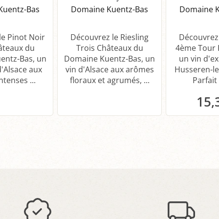
Kuentz-Bas
Domaine Kuentz-Bas
Domaine K
e Pinot Noir
Découvrez le Riesling
Découvrez 
âteaux du
Trois Châteaux du
4ème Tour 
entz-Bas, un
Domaine Kuentz-Bas, un
un vin d'e
d'Alsace aux
vin d'Alsace aux arômes
Husseren-le
tenses ...
floraux et agrumés, ...
Parfait 
15,
P