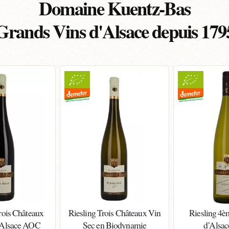
Domaine Kuentz-Bas
Grands Vins d'Alsace depuis 179
rois Châteaux
Riesling Trois Châteaux Vin
Riesling 4è
 Alsace AOC
Sec en Biodynamie
d’Alsac