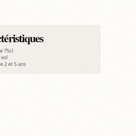
téristiques
e 75cl
 vol
e 2 et 5 ans