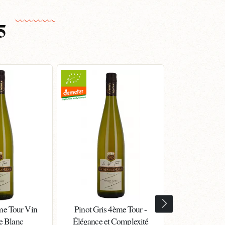
5
me Tour Vin
Pinot Gris 4ème Tour -
Gewurztramin
e Blanc
Élégance et Complexité
Vin d’Als