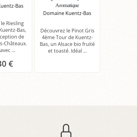
Aromatique
uentz-Bas
Domaine K
Domaine Kuentz-Bas
le Riesling
Découv
Kuentz-Bas,
Gewurztram
Découvrez le Pinot Gris
xception de
Tour de Kue
4ème Tour de Kuentz-
s-Châteaux.
Alsace bio 
Bas, un Alsace bio fruité
avec ...
intenses. 
et toasté. Idéal ...
30 €
anier