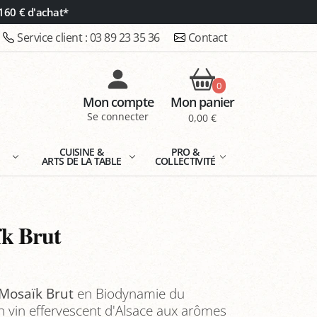
160 € d'achat*
Service client :
03 89 23 35 36
Contact
0
Mon compte
Mon panier
Se connecter
0,00 €
E
CUISINE &
PRO &
ARTS DE LA TABLE
COLLECTIVITÉ
k Brut
Mosaïk Brut
en Biodynamie du
 vin effervescent d'Alsace aux arômes