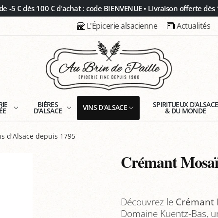
 -5 € dès 100 € d'achat : code BIENVENUE • Livraison offerte dès 
L'Épicerie alsacienne
Actualités
RIE
BIÈRES
SPIRITUEUX D'ALSAC
VINS D'ALSACE
ÉE
D'ALSACE
& DU MONDE
s d'Alsace depuis 1795
Crémant Mosaï
Découvrez le
Crémant 
Domaine Kuentz-Bas, un