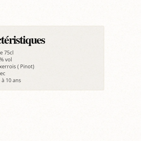
téristiques
e 75cl
% vol
errois ( Pinot)
Sec
 à 10 ans