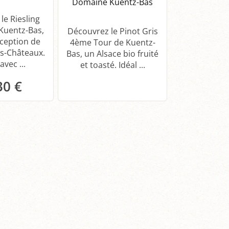
Domaine Kuentz-Bas
le Riesling
Découv
Kuentz-Bas,
Gewurztram
Découvrez le Pinot Gris
xception de
Tour de Kue
4ème Tour de Kuentz-
s-Châteaux.
Alsace bio 
Bas, un Alsace bio fruité
avec ...
intenses. 
et toasté. Idéal ...
30 €
anier