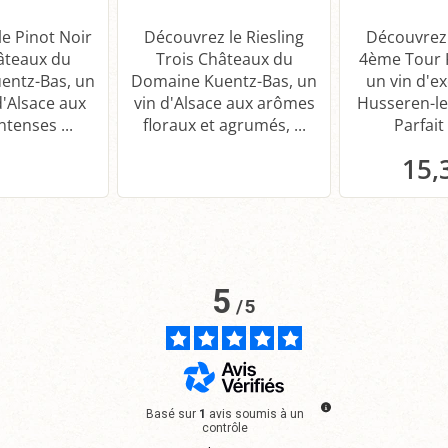
e Pinot Noir
Découvrez le Riesling
Découvrez 
âteaux du
Trois Châteaux du
4ème Tour 
entz-Bas, un
Domaine Kuentz-Bas, un
un vin d'e
d'Alsace aux
vin d'Alsace aux arômes
Husseren-le
tenses ...
floraux et agrumés, ...
Parfait 
15,
P
5
/
5
Basé sur
1
avis soumis à un
contrôle