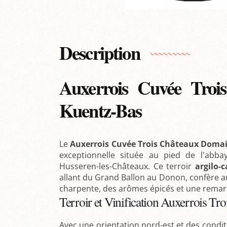
Description
Auxerrois Cuvée Troi
Kuentz-Bas
Le
Auxerrois Cuvée Trois Châteaux Doma
exceptionnelle située au pied de l'ab
Husseren-les-Châteaux. Ce terroir
argilo-c
allant du Grand Ballon au Donon, confère au
charpente, des arômes épicés et une remar
Terroir et Vinification Auxerrois T
Avec une orientation nord-est et des conditi