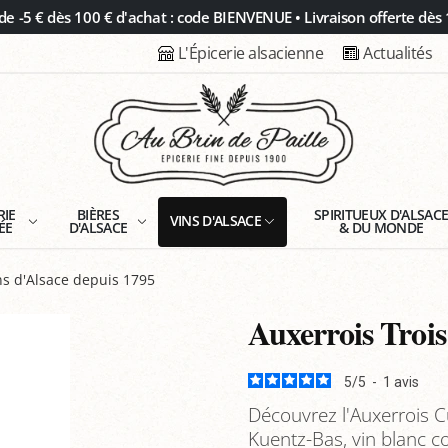
 -5 € dès 100 € d'achat : code BIENVENUE • Livraison offerte dès 
L'Épicerie alsacienne
Actualités
RIE
BIÈRES
SPIRITUEUX D'ALSAC
VINS D'ALSACE
ÉE
D'ALSACE
& DU MONDE
s d'Alsace depuis 1795
Auxerrois Troi
5
/
5
-
1
avis
Découvrez l'Auxerrois 
Kuentz-Bas, vin blanc c