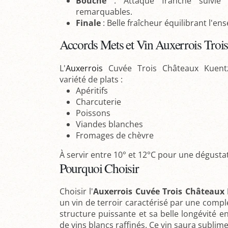
Bouche
: Attaque franche suivie 
remarquables.
Finale
: Belle fraîcheur équilibrant l'e
Accords Mets et Vin Auxerrois Troi
L'
Auxerrois
Cuvée Trois Châteaux Kuent
variété de plats :
Apéritifs
Charcuterie
Poissons
Viandes blanches
Fromages de chèvre
À servir entre 10° et 12°C pour une dégusta
Pourquoi Choisir
Choisir l'
Auxerrois Cuvée Trois Châteaux
un vin de terroir caractérisé par une compl
structure puissante et sa belle longévité e
de vins blancs raffinés. Ce vin saura sublime