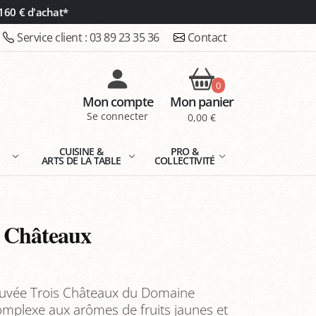
160 € d'achat*
Service client :
03 89 23 35 36
Contact
0
Mon compte
Mon panier
Se connecter
0,00 €
E
CUISINE &
PRO &
ARTS DE LA TABLE
COLLECTIVITÉ
s Châteaux
Cuvée Trois Châteaux du Domaine
omplexe aux arômes de fruits jaunes et