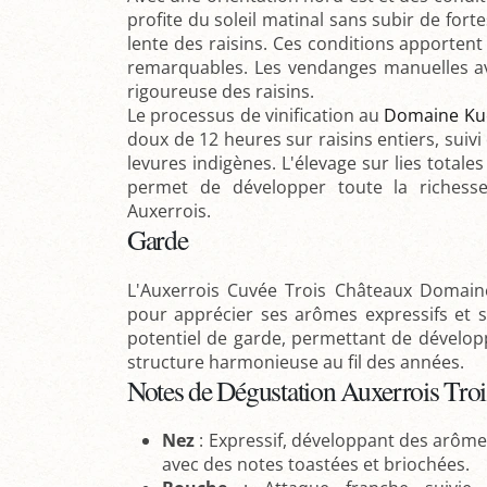
profite du soleil matinal sans subir de for
lente des raisins. Ces conditions apportent
remarquables. Les vendanges manuelles ave
rigoureuse des raisins.
Le processus de vinification au
Domaine Ku
doux de 12 heures sur raisins entiers, suiv
levures indigènes. L'élevage sur lies total
permet de développer toute la richess
Auxerrois.
Garde
L'Auxerrois Cuvée Trois Châteaux Domain
pour apprécier ses arômes expressifs et sa
potentiel de garde, permettant de dévelo
structure harmonieuse au fil des années.
Notes de Dégustation Auxerrois Tro
Nez
: Expressif, développant des arômes
avec des notes toastées et briochées.