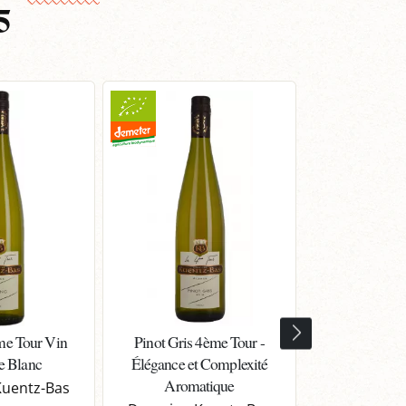
5
me Tour Vin
Pinot Gris 4ème Tour -
Gewurztramin
e Blanc
Élégance et Complexité
Vin d’Als
Aromatique
uentz-Bas
Domaine K