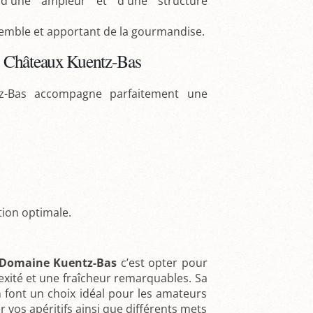
d'une ampleur et d'une structure
nsemble et apportant de la gourmandise.
s Châteaux Kuentz-Bas
z-Bas accompagne parfaitement une
tion optimale.
 Domaine Kuentz-Bas
c’est opter pour
exité et une fraîcheur remarquables. Sa
n font un choix idéal pour les amateurs
r vos apéritifs ainsi que différents mets