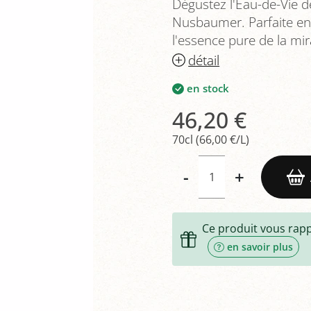
Dégustez l'Eau-de-Vie de 
Nusbaumer. Parfaite en c
l'essence pure de la mir
détail
en stock
46,20 €
70cl (66,00 €/L)
-
+
Ce produit vous rap
en savoir plus