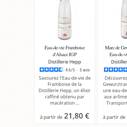
Eau-de-vie Framboise
Marc de Ge
d'Alsace IGP
Eau-de-vi
Distillerie Hepp
Distill
4.6
/
5
-
5
avis
Savourez l'Eau-de-vie de
Découvrez
Framboise de la
Gewurztra
Distillerie Hepp, un élixir
une eau-de-
raffiné obtenu par
aux arôme
macération ...
Transport
21,80 €