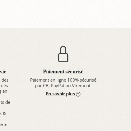
anier
Panier
Pa
vie
Paiement sécurisé
e dès
Paiement en ligne 100% sécurisé
 dès
par CB, PayPal ou Virement.
g en
En savoir plus
nts de
ck &
erte