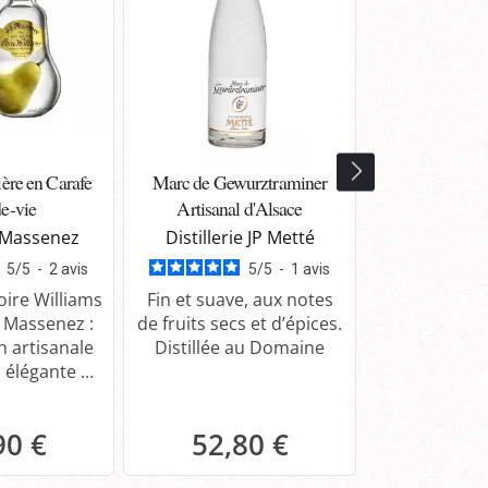
ière en Carafe
Marc de Gewurztraminer
Eau-de-vie Po
e-vie
Artisanal d'Alsace
Grande Rése
e Massenez
Distillerie JP Metté
Distiller
5
/
5
-
2
avis
5
/
5
-
1
avis
oire Williams
Fin et suave, aux notes
Savourez l'
 Massenez :
de fruits secs et d’épices.
l'Eau-de-
n artisanale
Distillée au Domaine
Williams Gra
 élégante ...
Miclo. Note
raffiné
90 €
52,80 €
52,