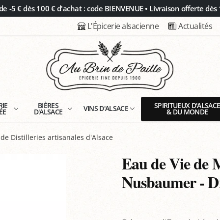
 -5 € dès 100 € d'achat : code BIENVENUE • Livraison offerte dès 
L'Épicerie alsacienne
Actualités
RIE
BIÈRES
SPIRITUEUX D'ALSAC
VINS D'ALSACE
ÉE
D'ALSACE
& DU MONDE
de Distilleries artisanales d'Alsace
Eau de Vie de M
Nusbaumer - Di