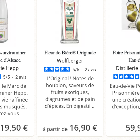
wurztraminer
Fleur de Bière® Originale
Poire Prisonn
e d'Alsace
Eau-d
Wolfberger
erie Hepp
Distilleri
5
/
5
-
2
avis
5
/
5
-
2
avis
L'Original ! Notes de
houblon, saveurs de
 le Marc de
Eau-de-Vie P
fruits exotiques,
miner Hepp,
Prisonnière
d’agrumes et de pain
vie raffinée
une créatio
d’épices. En digestif ...
s musqués.
d’exception,
ez-vous ...
19,50 €
16,90 €
59,