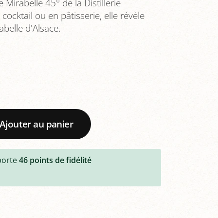
Mirabelle 45° de la Distillerie
ocktail ou en pâtisserie, elle révèle
abelle d'Alsace.
Ajouter au panier
porte
46
points de fidélité