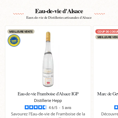
Eau-de-vie d'Alsace
Eaux-de-vie de Distilleries artisanales d'Alsace
MEILLEURE VENTE
COUP DE COEU
MEILLEURE VEN
Eau-de-vie Framboise d'Alsace IGP
Marc de Gew
Distillerie Hepp
4.6
/
5
-
5
avis
Savourez l'Eau-de-vie de Framboise de la
Découvre