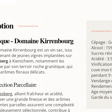
ption
que - Domaine Kirrenbourg
Cépage : 
Alcool : 15
aine Kirrenbourg est un vin sec, issu
Sucres rési
venant de jeunes vignes implantées sur
Acidité : 3.
berg
à Kientzheim, notamment les
Vinificatio
ue par son terroir roche granitique, qui
cuve inox 
 arômes floraux délicats.
pendant 9 
Vendange 
lection Parcellaire
Rendement 
Age moyen 
ssberg
, alliant fraîcheur et acidité,
Garde du vi
er une grande finesse et des arômes
rentes parcelles assurent une complexité
uleusement sélectionnée, contribue à