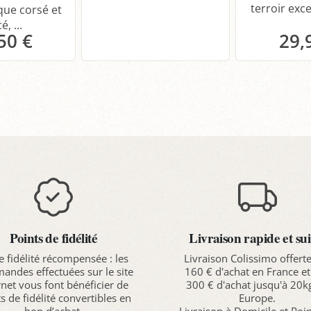
terroir exce
ue corsé et
é, ...
50 €
29,
anier
P
Points de fidélité
Livraison rapide et sui
e fidélité récompensée : les
Livraison Colissimo offert
ndes effectuées sur le site
160 € d'achat en France et
rnet vous font bénéficier de
300 € d'achat jusqu'à 20k
s de fidélité convertibles en
Europe.
bon d’achat.
Livraison à Domicile et Poi