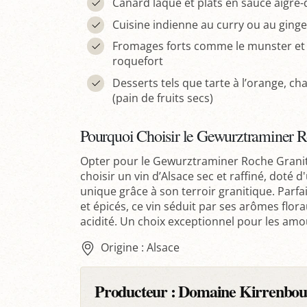
Canard laqué et plats en sauce aigre
Cuisine indienne au curry ou au gin
Fromages forts comme le munster et
roquefort
Desserts tels que tarte à l’orange, ch
(pain de fruits secs)
Pourquoi Choisir le Gewurztraminer R
Opter pour le Gewurztraminer Roche Grani
choisir un vin d’Alsace sec et raffiné, doté 
unique grâce à son terroir granitique. Parf
et épicés, ce vin séduit par ses arômes flor
acidité. Un choix exceptionnel pour les amo
Origine : Alsace
Producteur :
Domaine Kirrenbou