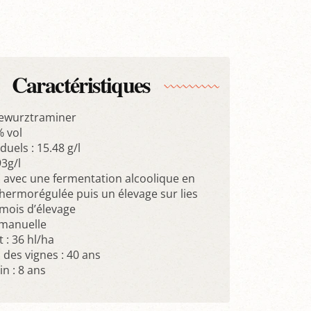
Caractéristiques
Gewurztraminer
% vol
duels : 15.48 g/l
93g/l
n avec une fermentation alcoolique en
thermorégulée puis un élevage sur lies
mois d’élevage
manuelle
: 36 hl/ha
des vignes : 40 ans
n : 8 ans