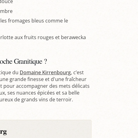
-douce
gembre
 les fromages bleus comme le
arlotte aux fruits rouges et berawecka
oche Granitique ?
tique du
Domaine Kirrenbourg
, c’est
d'une grande finesse et d'une fraîcheur
ait pour accompagner des mets délicats
aux, ses nuances épicées et sa belle
ureux de grands vins de terroir.
rg