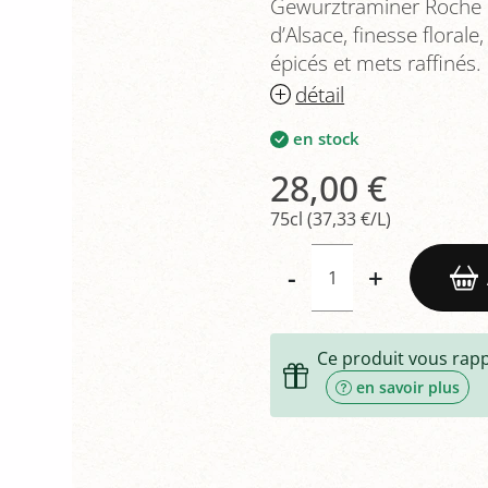
Gewurztraminer Roche G
d’Alsace, finesse florale,
épicés et mets raffinés.
détail
en stock
28,00 €
75cl (37,33 €/L)
-
+
Ce produit vous rap
en savoir plus