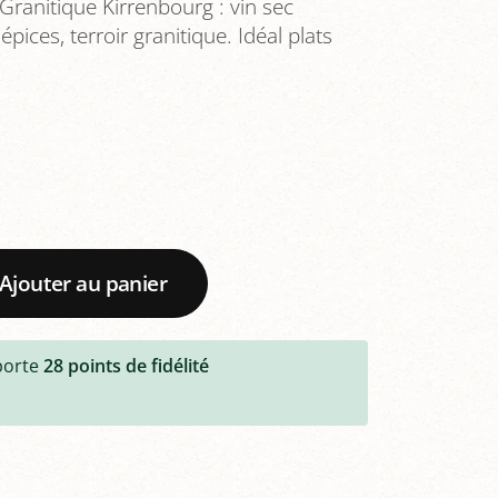
ranitique Kirrenbourg : vin sec
 épices, terroir granitique. Idéal plats
Ajouter au panier
porte
28
points de fidélité