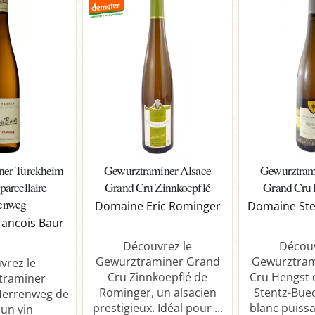
ner Turckheim
Gewurztraminer Alsace
Gewurztram
parcellaire
Grand Cru Zinnkoepflé
Grand Cru 
enweg
Domaine Eric Rominger
Domaine Ste
ancois Baur
Découvrez le
Découv
Gewurztraminer Grand
Gewurztram
vrez le
Cru Zinnkoepflé de
Cru Hengst
traminer
Rominger, un alsacien
Stentz-Buec
Herrenweg de
prestigieux. Idéal pour ...
blanc puissa
 un vin