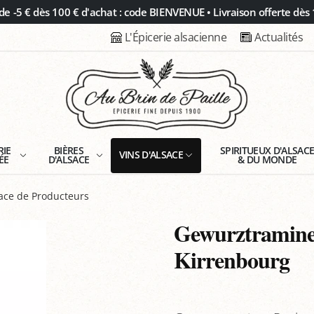
 -5 € dès 100 € d'achat : code BIENVENUE • Livraison offerte dès 
L'Épicerie alsacienne
Actualités
RIE
BIÈRES
SPIRITUEUX D'ALSAC
VINS D'ALSACE
ÉE
D'ALSACE
& DU MONDE
ace de Producteurs
Gewurztraminer
Kirrenbourg