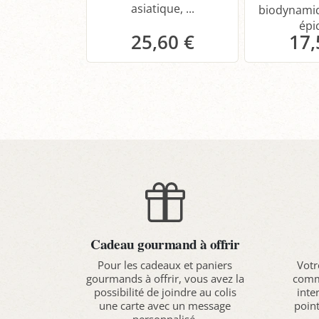
asiatique, ...
biodynamiq
épic
25,60 €
17,
Panier
P
Cadeau gourmand à offrir
Pour les cadeaux et paniers
Votr
gourmands à offrir, vous avez la
comma
possibilité de joindre au colis
inte
une carte avec un message
point
personnalisé.