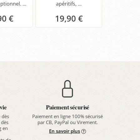
ptionnel. ...
apéritifs, ...
90 €
19,90 €
29,
anier
Panier
Pa
vie
Paiement sécurisé
e dès
Paiement en ligne 100% sécurisé
 dès
par CB, PayPal ou Virement.
g en
En savoir plus
nts de