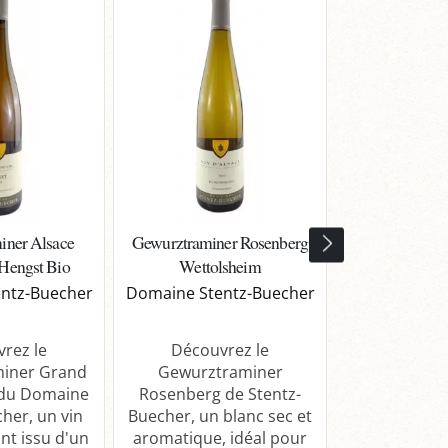
iner Alsace
Gewurztraminer Rosenberg
Gewurztrami
Hengst Bio
Wettolsheim
Grand Cru
ntz-Buecher
Domaine Stentz-Buecher
Domaine
rez le
Découvrez le
Découv
iner Grand
Gewurztraminer
Gewurztram
 du Domaine
Rosenberg de Stentz-
Cru Eichberg 
her, un vin
Buecher, un blanc sec et
blanc pui
nt issu d'un
aromatique, idéal pour
équilibré.