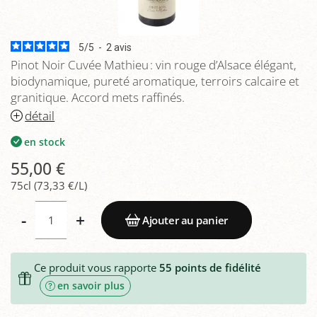
5
/
5
-
2
avis
Pinot Noir Cuvée Mathieu : vin rouge d’Alsace élégant,
biodynamique, pureté aromatique, terroirs calcaire et
granitique. Accord mets raffinés.
détail
en stock
55,00 €
75cl (73,33 €/L)
-
+
Ajouter au panier
Ce produit vous rapporte
55
points de fidélité
en savoir plus