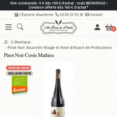
Panneau de gestion des cookies
1ère commande -5 € dès 100 € d'achat : code BIENVENUE •
Livraison offerte dès 160 € d'achat*
L'Épicerie alsacienne
03 89 23 35 36
Contact
0
E-Boutique
Pinot Noir AlsaceVin Rouge et Rosé d'Alsace de Producteurs
Pinot Noir Cuvée Mathieu
COUP DE COEUR
MEILLEURE VENTE