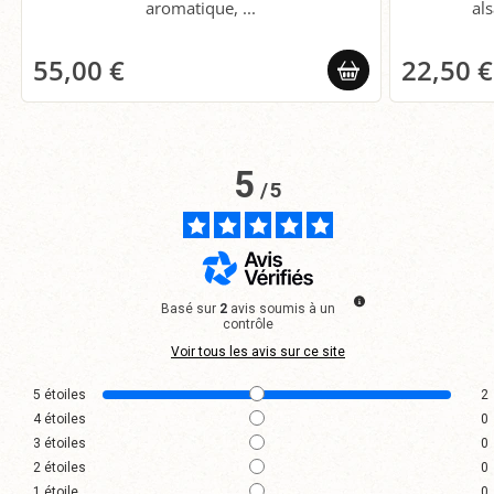
aromatique, ...
al
55,00 €
22,50 €
5
/
5
Basé sur
2
avis soumis à un
contrôle
Voir tous les avis sur ce site
5
étoiles
2
4
étoiles
0
3
étoiles
0
2
étoiles
0
1
étoile
0