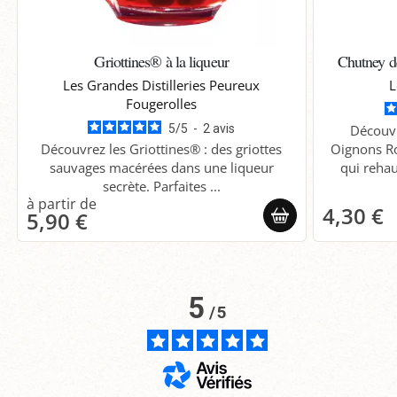
Griottines® à la liqueur
Chutney 
Les Grandes Distilleries Peureux
L
Fougerolles
5
/
5
-
2
avis
Découv
Découvrez les Griottines® : des griottes
Oignons Ro
sauvages macérées dans une liqueur
qui rehau
secrète. Parfaites ...
4,30 €
5,90 €
5
/
5