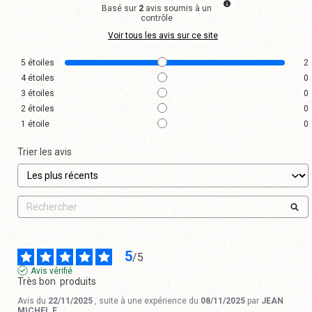
Basé sur
2
avis soumis à un
contrôle
Voir tous les avis sur ce site
5
étoiles
2
4
étoiles
0
3
étoiles
0
2
étoiles
0
1
étoile
0
Trier les avis
5
/
5
Avis vérifié
Très bon  produits
Avis du
22/11/2025
, suite à une expérience du
08/11/2025
par
JEAN
MICHEL F.