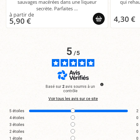
sauvages macérées dans une liqueur
qui rehau
secrète. Parfaites ...
4,30 €
5,90 €
5
/
5
Basé sur
2
avis soumis à un
contrôle
Voir tous les avis sur ce site
5
étoiles
2
4
étoiles
0
3
étoiles
0
2
étoiles
0
1
étoile
0