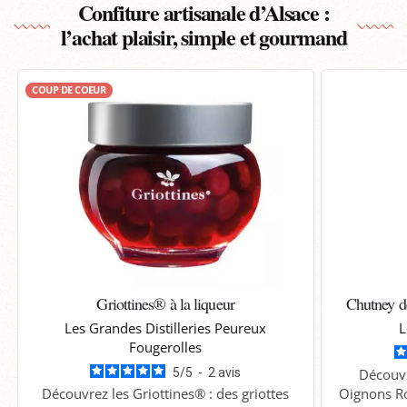
Confiture artisanale d’Alsace :
l’achat plaisir, simple et gourmand
COUP DE COEUR
Griottines® à la liqueur
Chutney 
Les Grandes Distilleries Peureux
L
Fougerolles
5
/
5
-
2
avis
Découv
Découvrez les Griottines® : des griottes
Oignons Ro