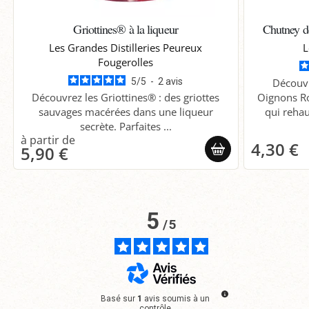
Griottines® à la liqueur
Chutney 
Les Grandes Distilleries Peureux
L
Fougerolles
5
/
5
-
2
avis
Découv
Découvrez les Griottines® : des griottes
Oignons Ro
sauvages macérées dans une liqueur
qui rehau
secrète. Parfaites ...
4,30 €
5,90 €
5
/
5
Basé sur
1
avis soumis à un
contrôle