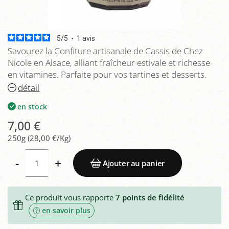
5
/
5
-
1
avis
Savourez la Confiture artisanale de Cassis de Chez
Nicole en Alsace, alliant fraîcheur estivale et richesse
en vitamines. Parfaite pour vos tartines et desserts.
détail
en stock
7,00 €
250g (28,00 €/Kg)
-
+
Ajouter au panier
Ce produit vous rapporte
7
points de fidélité
en savoir plus