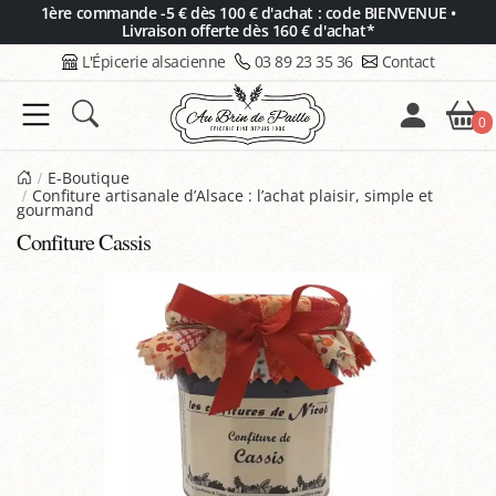
Panneau de gestion des cookies
1ère commande -5 € dès 100 € d'achat : code BIENVENUE •
Livraison offerte dès 160 € d'achat*
L'Épicerie alsacienne
03 89 23 35 36
Contact
0
E-Boutique
Confiture artisanale d’Alsace : l’achat plaisir, simple et
gourmand
Confiture Cassis