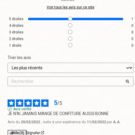
Voir tous les avis sur ce site
5
étoiles
1
4
étoiles
0
3
étoiles
0
2
étoiles
0
1
étoile
0
Trier les avis
5
/
5
Avis vérifié
JE N'AI JAMAIS MANGE DE CONFITURE AUSSI BONNE
Avis du
20/02/2022
, suite à une expérience du
11/02/2022
par
A.A.
Utile
(0)
Signaler