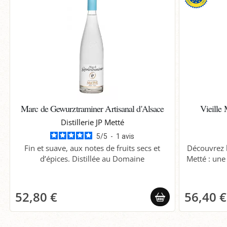
Marc de Gewurztraminer Artisanal d'Alsace
Vieille 
Distillerie JP Metté
5
/
5
-
1
avis
Fin et suave, aux notes de fruits secs et
Découvrez l
d’épices. Distillée au Domaine
Metté : une 
52,80 €
56,40 €