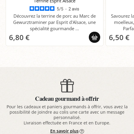
Terrine Esprit Alsace
5
/
5
-
2
avis
Découvrez la terrine de porc au Marc de
Savourez la
Gewurztraminer par Esprit d'Alsace, une
moelleux, 
spécialité gourmande ...
Parfa
6,80 €
6,50 €
Cadeau gourmand à offrir
Pour les cadeaux et paniers gourmands à offrir, vous avez la
possibilité de joindre au colis une carte avec un message
personnalisé.
Livraison effectuée en France et en Europe.
En savoir plus