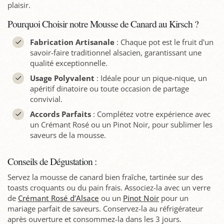
plaisir.
Pourquoi Choisir notre Mousse de Canard au Kirsch ?
Fabrication Artisanale
: Chaque pot est le fruit d'un
savoir-faire traditionnel alsacien, garantissant une
qualité exceptionnelle.
Usage Polyvalent
: Idéale pour un pique-nique, un
apéritif dinatoire ou toute occasion de partage
convivial.
Accords Parfaits
: Complétez votre expérience avec
un Crémant Rosé ou un Pinot Noir, pour sublimer les
saveurs de la mousse.
Conseils de Dégustation :
Servez la mousse de canard bien fraîche, tartinée sur des
toasts croquants ou du pain frais. Associez-la avec un verre
de
Crémant Rosé d’Alsace
ou un
Pinot Noir
pour un
mariage parfait de saveurs. Conservez-la au réfrigérateur
après ouverture et consommez-la dans les 3 jours.