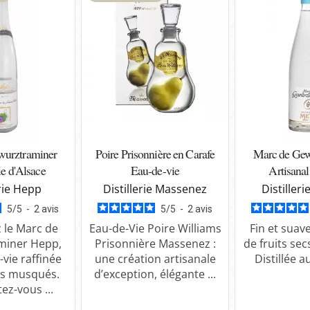
wurztraminer
Poire Prisonnière en Carafe
Marc de Gew
e d'Alsace
Eau-de-vie
Artisanal
erie Hepp
Distillerie Massenez
Distilleri
5
/
5
-
2
avis
5
/
5
-
2
avis
 le Marc de
Eau-de-Vie Poire Williams
Fin et suav
miner Hepp,
Prisonnière Massenez :
de fruits sec
vie raffinée
une création artisanale
Distillée 
s musqués.
d’exception, élégante ...
ez-vous ...