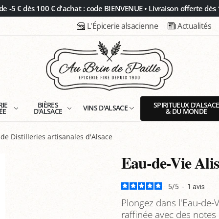
 -5 € dès 100 € d'achat : code BIENVENUE • Livraison offerte dès 
L'Épicerie alsacienne
Actualités
RIE
BIÈRES
SPIRITUEUX D'ALSAC
VINS D'ALSACE
ÉE
D'ALSACE
& DU MONDE
de Distilleries artisanales d'Alsace
Eau-de-Vie Alis
5
/
5
-
1
avis
Plongez dans l'Eau-de-Vie
raffinée avec des notes