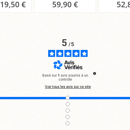
19,50 €
59,90 €
52,
anier
Panier
P
5
/
5
Basé sur
1
avis soumis à un
contrôle
Voir tous les avis sur ce site