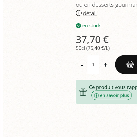
ou en desserts gourma
détail
en stock
37,70 €
50cl (75,40 €/L)
-
+
Ce produit vous rap
en savoir plus