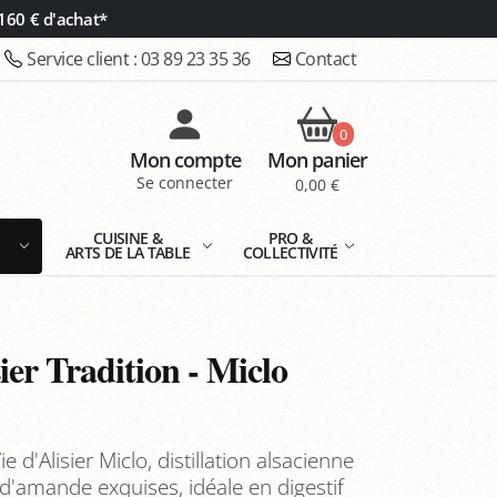
160 € d'achat*
Service client :
03 89 23 35 36
Contact
0
Mon compte
Mon panier
Se connecter
0,00 €
E
CUISINE &
PRO &
ARTS DE LA TABLE
COLLECTIVITÉ
ier Tradition - Miclo
 d'Alisier Miclo, distillation alsacienne
 d'amande exquises, idéale en digestif