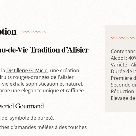
ption
u-de-Vie Tradition d’Alisier
Contenance
Alcool : 40
Variété : Al
 la
Distillerie G. Miclo
, une création
Durée de l
fruits rouges-orangés de l'alisier
Première d
vie exhale sophistication et naturel.
Seconde di
carne une élégance unique et raffinée.
Réduction 
Elevage de
nsoriel Gourmand
pide, symbole de pureté.
iches d'amandes mêlées à des touches