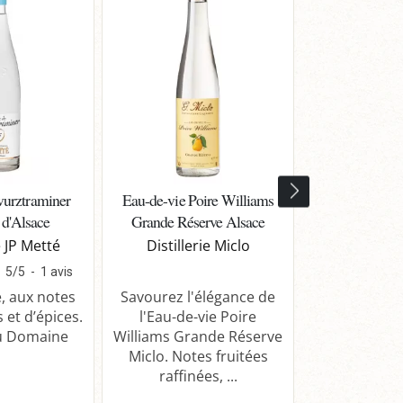
urztraminer
Eau-de-vie Poire Williams
Eau-de-vie
 d'Alsace
Grande Réserve Alsace
Sauvage Gra
e JP Metté
Distillerie Miclo
Distiller
5
/
5
-
1
avis
e, aux notes
Savourez l'élégance de
Plongez dans
s et d’épices.
l'Eau-de-vie Poire
de l'Eau
au Domaine
Williams Grande Réserve
Framboise
Miclo. Notes fruitées
Miclo, ob
raffinées, ...
macération. 
...