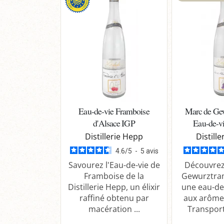
Eau-de-vie Framboise
Marc de Ge
d'Alsace IGP
Eau-de-vi
Distillerie Hepp
Distill
4.6
/
5
-
5
avis
Savourez l'Eau-de-vie de
Découvrez
Framboise de la
Gewurztra
Distillerie Hepp, un élixir
une eau-de-
raffiné obtenu par
aux arôme
macération ...
Transport