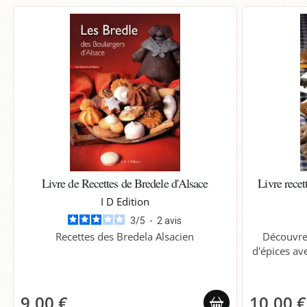
Livre de Recettes de Bredele d'Alsace
Livre recet
I D Edition
3
/
5
-
2
avis
Recettes des Bredela Alsacien
Découvre
d'épices av
9,00 €
10,00 €