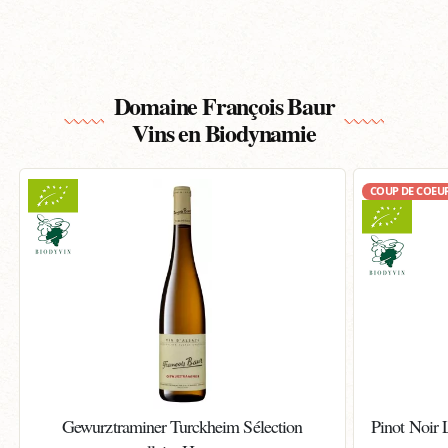
Domaine François Baur
Vins en Biodynamie
COUP DE COEU
Gewurztraminer Turckheim Sélection
Pinot Noir