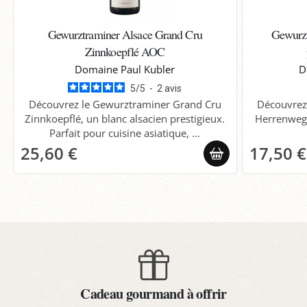
Gewurztraminer Alsace Grand Cru
Gewurzt
Zinnkoepflé AOC
Domaine Paul Kubler
D
5
/
5
-
2
avis
Découvrez le Gewurztraminer Grand Cru
Découvrez
Zinnkoepflé, un blanc alsacien prestigieux.
Herrenweg
Parfait pour cuisine asiatique, ...
25,60 €
17,50 €
Cadeau gourmand à offrir