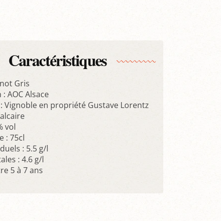
Caractéristiques
not Gris
 : AOC Alsace
 : Vignoble en propriété Gustave Lorentz
calcaire
% vol
 : 75cl
duels : 5.5 g/l
ales : 4.6 g/l
re 5 à 7 ans