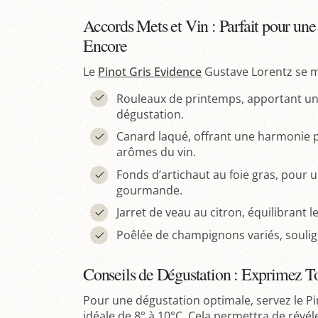
Accords Mets et Vin : Parfait pour un
Encore
Le
Pinot Gris Evidence
Gustave Lorentz se m
Rouleaux de printemps, apportant une 
dégustation.
Canard laqué, offrant une harmonie par
arômes du vin.
Fonds d’artichaut au foie gras, pour
gourmande.
Jarret de veau au citron, équilibrant l
Poêlée de champignons variés, soulig
Conseils de Dégustation : Exprimez Tou
Pour une dégustation optimale, servez le P
idéale de 8° à 10°C. Cela permettra de révé