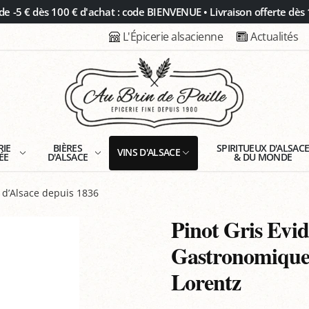
 -5 € dès 100 € d'achat : code BIENVENUE • Livraison offerte dès 
L'Épicerie alsacienne
Actualités
RIE
BIÈRES
SPIRITUEUX D'ALSAC
VINS D'ALSACE
ÉE
D'ALSACE
& DU MONDE
 d’Alsace depuis 1836
Pinot Gris Evid
Gastronomique
Lorentz