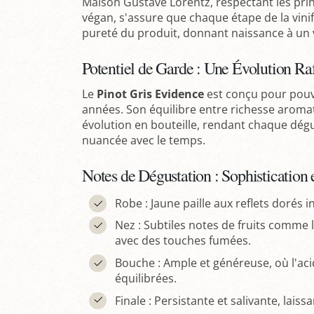
Maison Gustave Lorentz, respectant les princ
végan, s'assure que chaque étape de la vini
pureté du produit, donnant naissance à un v
Potentiel de Garde : Une Évolution Ra
Le
Pinot Gris Evidence
est conçu pour pouvo
années. Son équilibre entre richesse aromat
évolution en bouteille, rendant chaque dégu
nuancée avec le temps.
Notes de Dégustation : Sophistication
Robe : Jaune paille aux reflets dorés i
Nez : Subtiles notes de fruits comme l
avec des touches fumées.
Bouche : Ample et généreuse, où l'aci
équilibrées.
Finale : Persistante et salivante, lais