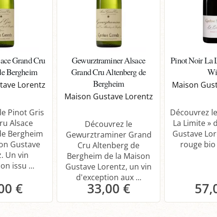
sace Grand Cru
Gewurztraminer Alsace
Pinot Noir La 
de Bergheim
Grand Cru Altenberg de
Wi
Bergheim
tave Lorentz
Maison Gust
Maison Gustave Lorentz
e Pinot Gris
Découvrez le
ru Alsace
La Limite » 
Découvrez le
de Bergheim
Gustave Lor
Gewurztraminer Grand
son Gustave
rouge bio 
Cru Altenberg de
. Un vin
Bergheim de la Maison
on issu ...
Gustave Lorentz, un vin
d'exception aux ...
00 €
33,00 €
57,
anier
Panier
P