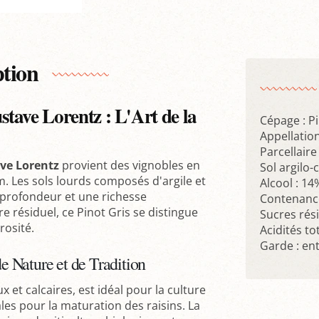
ption
tave Lorentz : L'Art de la
Cépage : Pi
Appellation
Parcellaire
ave Lorentz
provient des vignobles en
Sol argilo-
m. Les sols lourds composés d'argile et
Alcool : 14
e profondeur et une richesse
Contenance
 résiduel, ce Pinot Gris se distingue
Sucres rési
rosité.
Acidités tot
Garde : ent
de Nature et de Tradition
ux et calcaires, est idéal pour la culture
les pour la maturation des raisins. La