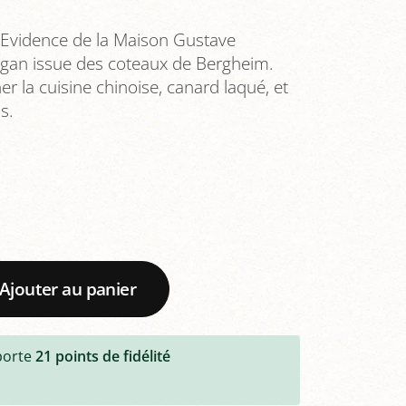
 Evidence de la Maison Gustave
végan issue des coteaux de Bergheim.
r la cuisine chinoise, canard laqué, et
s.
Ajouter au panier
porte
21
points de fidélité