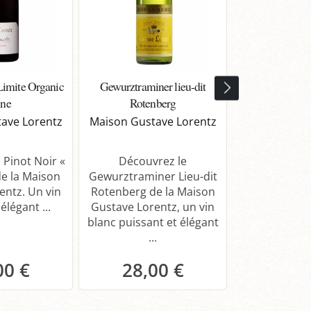
Limite Organic
Gewurztraminer lieu-dit
Pinot Gris lie
ne
Rotenberg
Maison Gust
ave Lorentz
Maison Gustave Lorentz
Découvrez le
Lieu-dit Sch
 Pinot Noir «
Découvrez le
Maison Gusta
de la Maison
Gewurztraminer Lieu-dit
un vin blanc
entz. Un vin
Rotenberg de la Maison
aux arô
élégant ...
Gustave Lorentz, un vin
blanc puissant et élégant
...
00 €
28,00 €
24,
anier
Panier
Pa