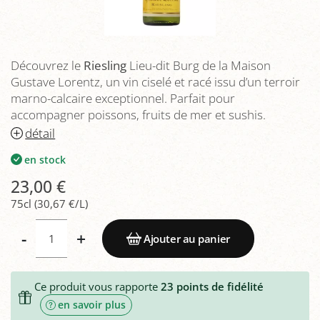
Découvrez le
Riesling
Lieu-dit Burg de la Maison
Gustave Lorentz, un vin ciselé et racé issu d’un terroir
marno-calcaire exceptionnel. Parfait pour
accompagner poissons, fruits de mer et sushis.
détail
en stock
23,00 €
75cl (30,67 €/L)
-
+
Ajouter au panier
Ce produit vous rapporte
23
points de fidélité
en savoir plus