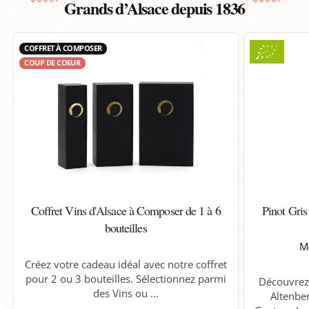
Grands d’Alsace depuis 1836
COFFRET À COMPOSER
COUP DE COEUR
Coffret Vins d'Alsace à Composer de 1 à 6
Pinot Gri
bouteilles
M
Créez votre cadeau idéal avec notre coffret
pour 2 ou 3 bouteilles. Sélectionnez parmi
Découvrez 
des Vins ou ...
Altenbe