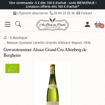
Panneau de gestion des cookies
1ère commande -5 € dès 100 € d'achat : code BIENVENUE •
Livraison offerte dès 160 € d'achat*
L'Épicerie alsacienne
03 89 23 35 36
Contact
0
E-Boutique
Maison Gustave Lorentz Grands d’Alsace depuis 1836
Gewurztraminer Alsace Grand Cru Altenberg de
Bergheim