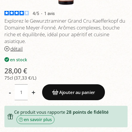
4
/
5
-
1
avis
Explorez le Gewurztraminer Grand Cru Kaefferkopf du
Domaine Meyer-Fonné. Arômes complexes, bouche
riche et équilibrée, idéal pour apéritif et cuisine
asiatique.
détail
en stock
28,00 €
75cl (37,33 €/L)
-
+
Ajouter au panier
Ce produit vous rapporte
28
points de fidélité
en savoir plus