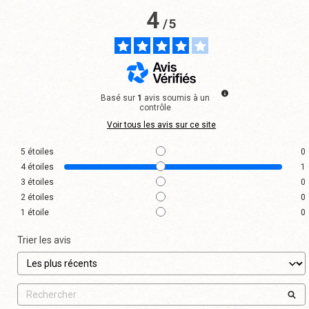
4
/
5
Basé sur
1
avis soumis à un
contrôle
Voir tous les avis sur ce site
5
étoiles
0
4
étoiles
1
3
étoiles
0
2
étoiles
0
1
étoile
0
Trier les avis