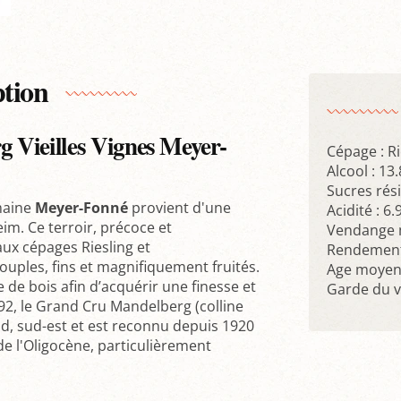
ption
 Vieilles Vignes Meyer-
Cépage : Ri
Alcool : 13.
Sucres rési
aine
Meyer-Fonné
provient d'une
Acidité : 6
m. Ce terroir, précoce et
Vendange 
aux cépages Riesling et
Rendement 
uples, fins et magnifiquement fruités.
Age moyen 
e de bois afin d’acquérir une finesse et
Garde du vi
2, le Grand Cru Mandelberg (colline
d, sud-est et est reconnu depuis 1920
de l'Oligocène, particulièrement