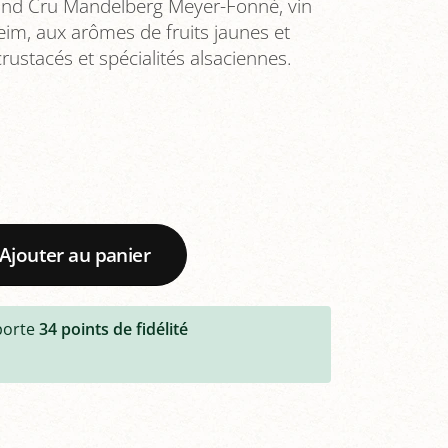
rand Cru Mandelberg Meyer-Fonné, vin
im, aux arômes de fruits jaunes et
crustacés et spécialités alsaciennes.
Ajouter au panier
porte
34
points de fidélité