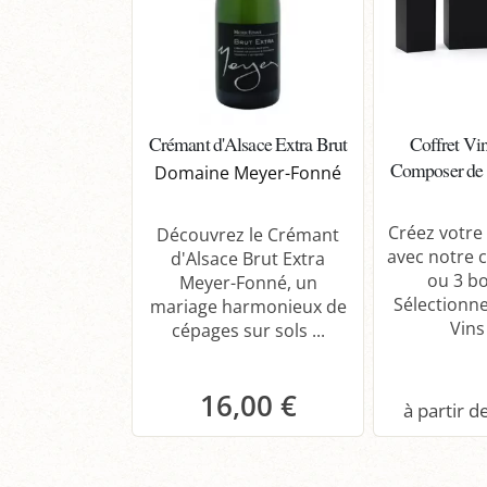
Crémant d'Alsace Extra Brut
Coffret Vin
Composer de 1
Domaine Meyer-Fonné
Créez votre
Découvrez le Crémant
avec notre c
d'Alsace Brut Extra
ou 3 bo
Meyer-Fonné, un
Sélectionn
mariage harmonieux de
Vins 
cépages sur sols ...
16,00 €
Panier
P