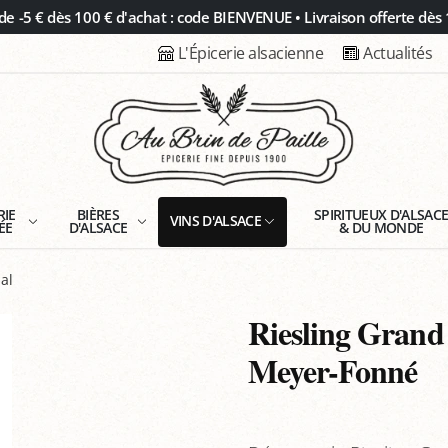
 -5 € dès 100 € d'achat : code BIENVENUE • Livraison offerte dès 
L'Épicerie alsacienne
Actualités
RIE
BIÈRES
SPIRITUEUX D'ALSAC
VINS D'ALSACE
ÉE
D'ALSACE
& DU MONDE
al
Riesling Grand
Meyer-Fonné