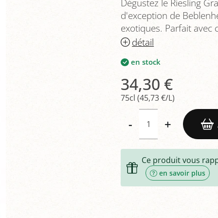
Dégustez le Riesling G
d'exception de Beblenhe
exotiques. Parfait avec 
détail
en stock
34,30 €
75cl (45,73 €/L)
-
+
Ce produit vous rap
en savoir plus