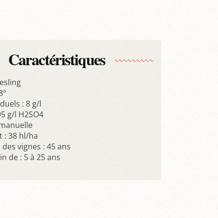
Caractéristiques
esling
8°
duels : 8 g/l
.95 g/l H2SO4
manuelle
: 38 hl/ha
des vignes : 45 ans
n de : 5 à 25 ans