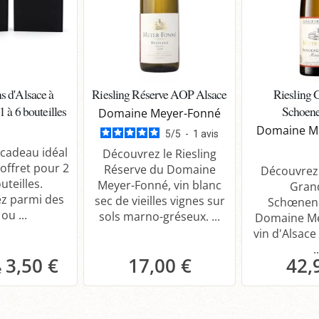
s d'Alsace à
Riesling Réserve AOP Alsace
Riesling 
 à 6 bouteilles
Schoen
Domaine Meyer-Fonné
Domaine M
5
/
5
-
1
avis
 cadeau idéal
Découvrez le Riesling
offret pour 2
Réserve du Domaine
Découvrez 
uteilles.
Meyer-Fonné, vin blanc
Gran
ez parmi des
sec de vieilles vignes sur
Schœnen
ou ...
sols marno-gréseux. ...
Domaine Me
vin d'Alsace 
..
3,50 €
17,00 €
42,
anier
Panier
P