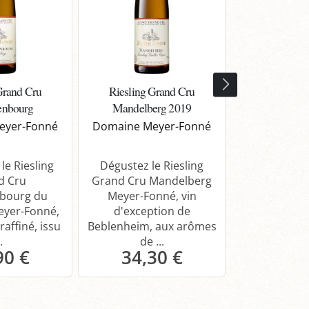
Grand Cru
Riesling Grand Cru
Pinot Noir Ré
enbourg
Mandelberg 2019
Domaine Me
eyer-Fonné
Domaine Meyer-Fonné
Découvrez le
Réserve d
le Riesling
Dégustez le Riesling
Meyer-Fonné
d Cru
Grand Cru Mandelberg
élégant et 
bourg du
Meyer-Fonné, vin
yer-Fonné,
d'exception de
raffiné, issu
Beblenheim, aux arômes
.
de ...
90 €
34,30 €
18,
anier
Panier
Pa