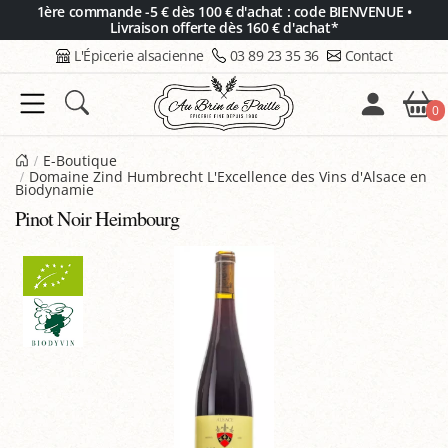
Panneau de gestion des cookies
1ère commande -5 € dès 100 € d'achat : code BIENVENUE •
Livraison offerte dès 160 € d'achat*
L'Épicerie alsacienne
03 89 23 35 36
Contact
0
E-Boutique
Domaine Zind Humbrecht L'Excellence des Vins d'Alsace en
Biodynamie
Pinot Noir Heimbourg