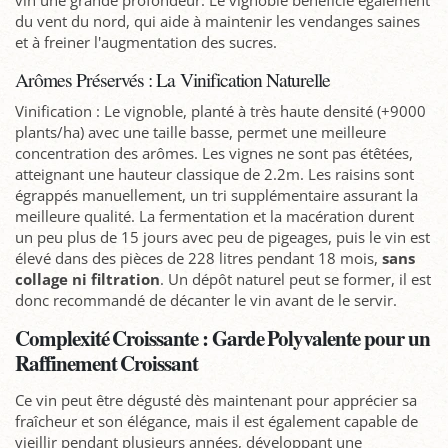
vin une grande profondeur. Le vignoble bénéficie également
du vent du nord, qui aide à maintenir les vendanges saines
et à freiner l'augmentation des sucres.
Arômes Préservés : La Vinification Naturelle
Vinification : Le vignoble, planté à très haute densité (+9000
plants/ha) avec une taille basse, permet une meilleure
concentration des arômes. Les vignes ne sont pas étêtées,
atteignant une hauteur classique de 2.2m. Les raisins sont
égrappés manuellement, un tri supplémentaire assurant la
meilleure qualité. La fermentation et la macération durent
un peu plus de 15 jours avec peu de pigeages, puis le vin est
élevé dans des pièces de 228 litres pendant 18 mois,
sans
collage ni filtration
. Un dépôt naturel peut se former, il est
donc recommandé de décanter le vin avant de le servir.
Complexité Croissante : Garde Polyvalente pour un
Raffinement Croissant
Ce vin peut être dégusté dès maintenant pour apprécier sa
fraîcheur et son élégance, mais il est également capable de
vieillir pendant plusieurs années, développant une