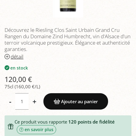
Découvrez le Riesling Clos Saint Urbain Grand Cru
Rangen du Domaine Zind Humbrecht, vin d'Alsace d'un
terroir volcanique prestigieux. Élégance et authenticité
garanties.
détail
en stock
120,00 €
75cl (160,00 €/L)
-
+
Ajouter au panier
Ce produit vous rapporte
120
points de fidélité
en savoir plus