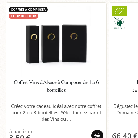
COFFRET À COMPOSER
COUP DE COEUR
Coffret Vins d'Alsace à Composer de 1 à 6
bouteilles
Do
Dégustez l
Créez votre cadeau idéal avec notre coffret
Domaine Z
pour 2 ou 3 bouteilles. Sélectionnez parmi
des Vins ou ...
66,40 €
3,50 €