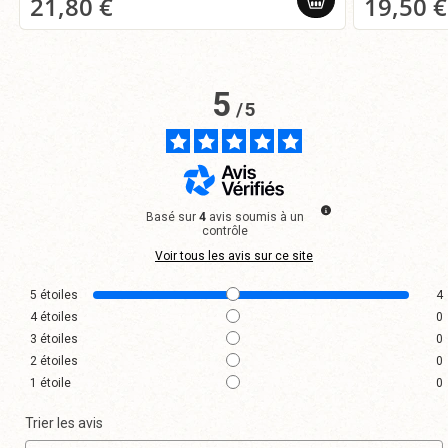
21,80 €
19,50 €
5
/
5
Basé sur
4
avis soumis à un
contrôle
Voir tous les avis sur ce site
5
étoiles
4
4
étoiles
0
3
étoiles
0
2
étoiles
0
1
étoile
0
Trier les avis