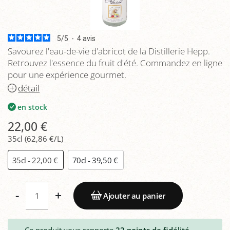
5
/
5
-
4
avis
Savourez l'eau-de-vie d'abricot de la Distillerie Hepp.
Retrouvez l'essence du fruit d'été. Commandez en ligne
pour une expérience gourmet.
détail
en stock
22,00 €
35cl (62,86 €/L)
35cl - 22,00 €
70cl - 39,50 €
-
+
Ajouter au panier
Ce produit vous rapporte
22
points de fidélité