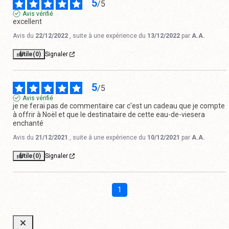
5
/
5
Avis vérifié
excellent
Avis du
22/12/2022
, suite à une expérience du
13/12/2022
par
A.A.
Utile
(0)
Signaler
5
/
5
Avis vérifié
je ne ferai pas de commentaire car c'est un cadeau que je compte 
à offrir à Noël et que le destinataire de cette eau-de-viesera 
enchanté
Avis du
21/12/2021
, suite à une expérience du
10/12/2021
par
A.A.
Utile
(0)
Signaler
1