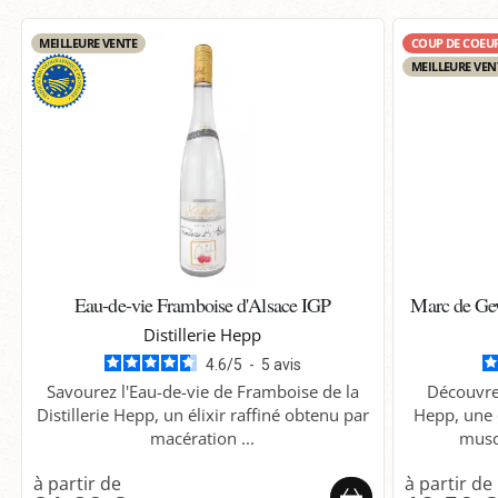
MEILLEURE VENTE
COUP DE COEU
MEILLEURE VEN
Eau-de-vie Framboise d'Alsace IGP
Marc de Gew
Distillerie Hepp
4.6
/
5
-
5
avis
Savourez l'Eau-de-vie de Framboise de la
Découvre
Distillerie Hepp, un élixir raffiné obtenu par
Hepp, une 
macération ...
musq