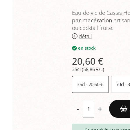
Eau-de-vie de Cassis Hep
par macération
artisana
ou cocktail fruité.
détail
en stock
20,60 €
35cl (58,86 €/L)
35cl - 20,60 €
70cl - 
-
+