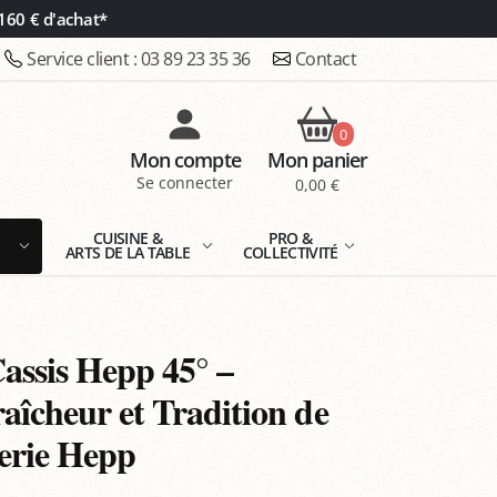
160 € d'achat*
Service client :
03 89 23 35 36
Contact
0
Mon compte
Mon panier
Se connecter
0,00 €
E
CUISINE &
PRO &
ARTS DE LA TABLE
COLLECTIVITÉ
assis Hepp 45° –
raîcheur et Tradition de
llerie Hepp