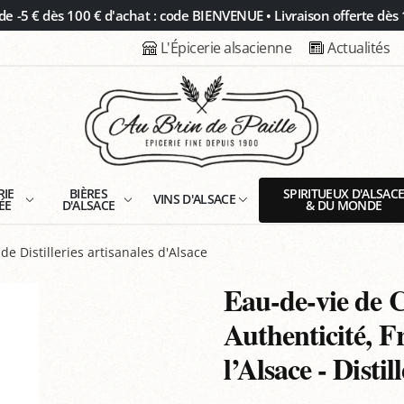
 -5 € dès 100 € d'achat : code BIENVENUE • Livraison offerte dès 
L'Épicerie alsacienne
Actualités
RIE
BIÈRES
SPIRITUEUX D'ALSAC
VINS D'ALSACE
ÉE
D'ALSACE
& DU MONDE
de Distilleries artisanales d'Alsace
Eau-de-vie de C
Authenticité, F
l’Alsace - Disti