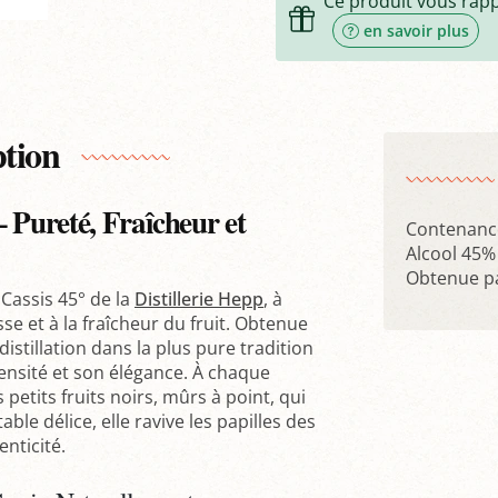
Ce produit vous rap
en savoir plus
ption
 Pureté, Fraîcheur et
Contenance
Alcool 45%
Obtenue pa
 Cassis 45° de la
Distillerie Hepp
, à
sse et à la fraîcheur du fruit. Obtenue
stillation dans la plus pure tradition
ntensité et son élégance. À chaque
 petits fruits noirs, mûrs à point, qui
ble délice, elle ravive les papilles des
nticité.