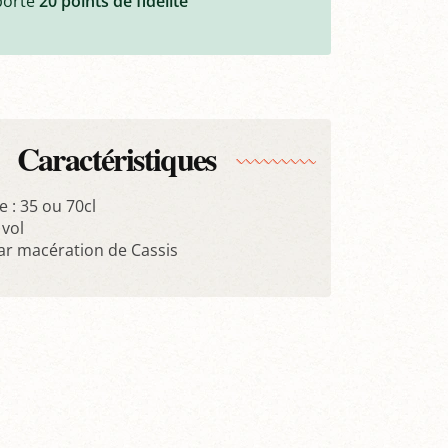
porte
20
points de fidélité
Caractéristiques
 : 35 ou 70cl
 vol
r macération de Cassis