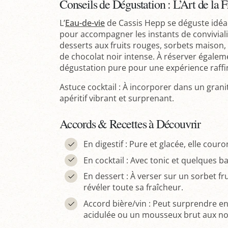
Conseils de Dégustation : L’Art de la 
L’
Eau-de-vie
de Cassis Hepp se déguste idéal
pour accompagner les instants de convivialit
desserts aux fruits rouges, sorbets maison, 
de chocolat noir intense. À réserver égale
dégustation pure pour une expérience raffi
Astuce cocktail : À incorporer dans un grani
apéritif vibrant et surprenant.
Accords & Recettes à Découvrir
En digestif : Pure et glacée, elle cou
En cocktail : Avec tonic et quelques ba
En dessert : À verser sur un sorbet fr
révéler toute sa fraîcheur.
Accord bière/vin : Peut surprendre en
acidulée ou un mousseux brut aux not