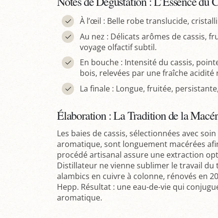
Notes de Dégustation : L’Essence du C
À l’œil : Belle robe translucide, cristall
Au nez : Délicats arômes de cassis, f
voyage olfactif subtil.
En bouche : Intensité du cassis, point
bois, relevées par une fraîche acidité 
La finale : Longue, fruitée, persistante
Élaboration : La Tradition de la Macé
Les baies de cassis, sélectionnées avec soin
aromatique, sont longuement macérées afin 
procédé artisanal assure une extraction opt
Distillateur ne vienne sublimer le travail du
alambics en cuivre à colonne, rénovés en 2022
Hepp. Résultat : une eau-de-vie qui conjugu
aromatique.