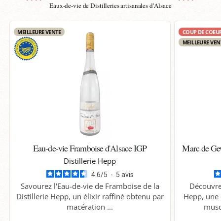
Eaux-de-vie de Distilleries artisanales d'Alsace
MEILLEURE VENTE
COUP DE COEU
MEILLEURE VEN
Eau-de-vie Framboise d'Alsace IGP
Marc de Gew
Distillerie Hepp
4.6
/
5
-
5
avis
Savourez l'Eau-de-vie de Framboise de la
Découvre
Distillerie Hepp, un élixir raffiné obtenu par
Hepp, une 
macération ...
musq