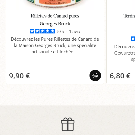
Rillettes de Canard pures
Terri
Georges Bruck
5
/
5
-
1
avis
Découvrez les Pures Rillettes de Canard de
la Maison Georges Bruck, une spécialité
Découvrez
artisanale effilochée ...
Gewurztra
s
9,90 €
6,80 €