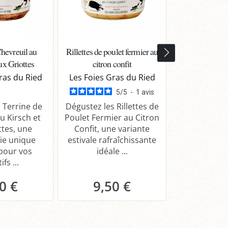
Chevreuil au
Rillettes de poulet fermier au
Rillettes Poule
ux Griottes
citron confit
Moutarde 
ras du Ried
Les Foies Gras du Ried
Les Foies G
5
/
5
-
1
avis
 Terrine de
Dégustez les Rillettes de
Découvrez le
u Kirsch et
Poulet Fermier au Citron
de Poulet à 
ttes, une
Confit, une variante
d’Alsace san
ie unique
estivale rafraîchissante
recette s
 pour vos
idéale ...
savoureu
ifs ...
0 €
9,50 €
9,9
anier
Panier
Pa