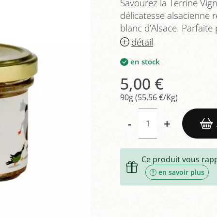
Savourez la Terrine Vig
délicatesse alsacienne 
blanc d’Alsace. Parfaite 
détail
en stock
5,00 €
90g (55,56 €/Kg)
-
+
Ce produit vous rap
en savoir plus