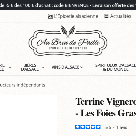
 -5 € dès 100 € d'achat : code BIENVENUE • Livraison offerte dès 
L'Épicerie alsacienne
Actualités
RIE
BIÈRES
SPIRITUEUX D'ALSAC
VINS D'ALSACE
ÉE
D'ALSACE
& DU MONDE
oducteurs indépendants
Terrine Vigner
- Les Foies Gra
5
/
5
-
1
avis