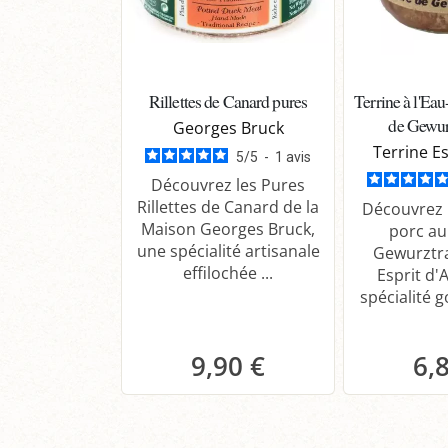
Rillettes de Canard pures
Terrine à l'Ea
de Gewur
Georges Bruck
Terrine Es
5
/
5
-
1
avis
Découvrez les Pures
Rillettes de Canard de la
Découvrez l
Maison Georges Bruck,
porc au
une spécialité artisanale
Gewurztr
effilochée ...
Esprit d'
spécialité 
9,90 €
6,
Panier
P