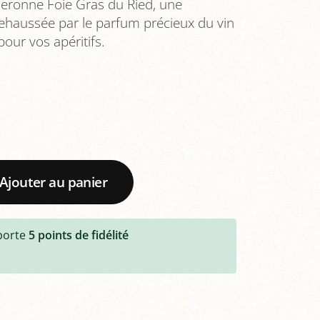
neronne Foie Gras du Ried, une
rehaussée par le parfum précieux du vin
pour vos apéritifs.
Ajouter au panier
porte
5
points de fidélité