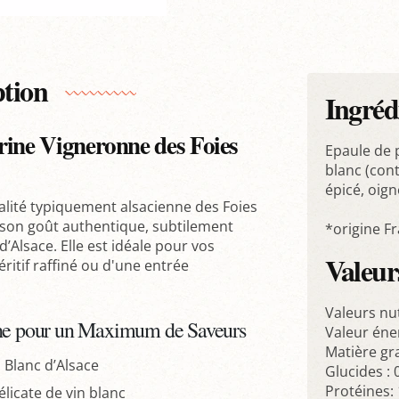
ption
Ingréd
rrine Vigneronne des Foies
Epaule de p
blanc (con
épicé, oign
ialité typiquement alsacienne des Foies
r son goût authentique, subtilement
*origine F
’Alsace. Elle est idéale pour vos
Valeurs
itif raffiné ou d'une entrée
Valeurs nu
che pour un Maximum de Saveurs
Valeur éne
Matière gra
n Blanc d’Alsace
Glucides : 
Protéines: 
licate de vin blanc