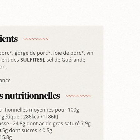
ients
orc*, gorge de porc*, foie de porc*, vin
tient des
SULFITES)
, sel de Guérande
on.
rance
 nutritionnelles
tritionnelles moyennes pour 100g
rgétique : 286kcal/1186KJ
sse : 24.8g dont acide gras saturé 7.9g
0.5g dont sucres < 0.5g
15.8g