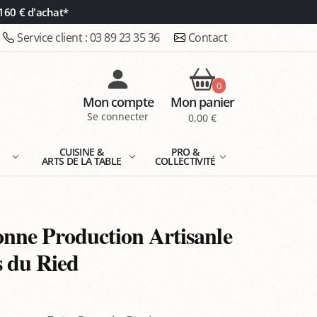
160 € d'achat*
Service client :
03 89 23 35 36
Contact
0
Mon compte
Mon panier
Se connecter
0,00 €
E
CUISINE &
PRO &
ARTS DE LA TABLE
COLLECTIVITÉ
onne Production Artisanle
s du Ried