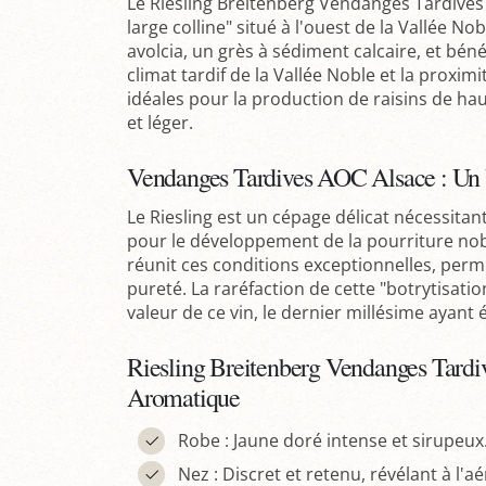
Le Riesling Breitenberg Vendanges Tardives P
large colline" situé à l'ouest de la Vallée No
avolcia, un grès à sédiment calcaire, et béné
climat tardif de la Vallée Noble et la proxim
idéales pour la production de raisins de haut
et léger.
Vendanges Tardives AOC Alsace : Un
Le Riesling est un cépage délicat nécessitan
pour le développement de la pourriture nobl
réunit ces conditions exceptionnelles, per
pureté. La raréfaction de cette "botrytisati
valeur de ce vin, le dernier millésime ayant 
Riesling Breitenberg Vendanges Tard
Aromatique
Robe : Jaune doré intense et sirupeux
Nez : Discret et retenu, révélant à l'