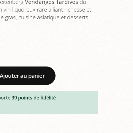
reitenberg
Vendanges Tardives
du
vin liquoreux rare alliant richesse et
ie gras, cuisine asiatique et desserts.
Ajouter au panier
porte
39
points de fidélité