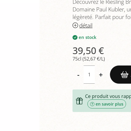
Découvrez le Riesling B
Domaine Paul Kubler, un 
légèreté. Parfait pour fo
détail
en stock
39,50 €
75cl (52,67 €/L)
-
+
Ce produit vous rap
en savoir plus