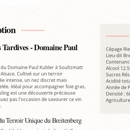
ption
s Tardives - Domaine Paul
Cépage Rie
Lieu-dit Br
Contenance
s du Domaine Paul Kubler à Soultzmatt
Alcool 12.
Alsace. Cultivé sur un terroir
Sucres Rés
ée intense, un nez discret mais
Acidité tota
elée. Idéal pour accompagner foie gras,
Année de P
iesling est une découverte précieuse
Densité : 
ez pas l'occasion de savourer ce vin
Agricultur
.
du Terroir Unique du Breitenberg