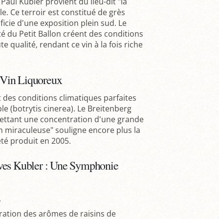
aul Kubler provient du lieu-dit "la
ble. Ce terroir est constitué de grès
ficie d'une exposition plein sud. Le
ité du Petit Ballon créent des conditions
e qualité, rendant ce vin à la fois riche
 Vin Liquoreux
t des conditions climatiques parfaites
e (botrytis cinerea). Le Breitenberg
mettant une concentration d'une grande
on miraculeuse" souligne encore plus la
été produit en 2005.
ives Kubler : Une Symphonie
.
aération des arômes de raisins de