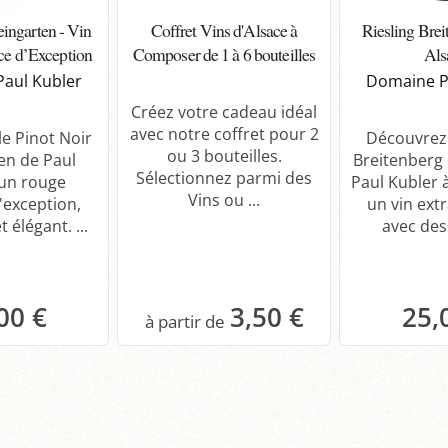
ingarten - Vin
Coffret Vins d'Alsace à
Riesling Bre
ce d’Exception
Composer de 1 à 6 bouteilles
Als
aul Kubler
Domaine P
Créez votre cadeau idéal
avec notre coffret pour 2
e Pinot Noir
Découvrez 
ou 3 bouteilles.
en de Paul
Breitenberg
Sélectionnez parmi des
 un rouge
Paul Kubler 
Vins ou ...
'exception,
un vin ext
 élégant. ...
avec des 
00 €
3,50 €
25,
anier
Panier
P