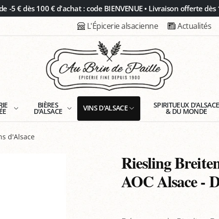
 -5 € dès 100 € d'achat : code BIENVENUE • Livraison offerte dès 
L'Épicerie alsacienne
Actualités
RIE
BIÈRES
SPIRITUEUX D'ALSAC
VINS D'ALSACE
ÉE
D'ALSACE
& DU MONDE
s d'Alsace
Riesling Breit
AOC Alsace - 