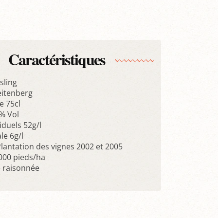
Caractéristiques
sling
eitenberg
 75cl
5% Vol
iduels 52g/l
le 6g/l
lantation des vignes 2002 et 2005
6000 pieds/ha
e raisonnée