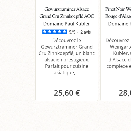
Gewurztraminer Alsace
Pinot Noir We
Grand Cru Zinnkoepflé AOC
Rouge d’Alsa
Domaine Paul Kubler
Domaine P
5
/
5
-
2
avis
Découvrez le
Découvrez l
Gewurztraminer Grand
Weingart
Cru Zinnkoepflé, un blanc
Kubler,
alsacien prestigieux.
d'Alsace d
Parfait pour cuisine
complexe et
asiatique, ...
25,60 €
28,
Panier
P