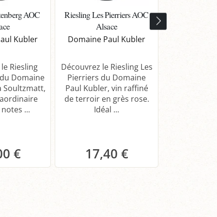
itenberg AOC
Riesling Les Pierriers AOC
Pinot Gris se
ace
Alsace
AOC A
aul Kubler
Domaine Paul Kubler
Domaine Pa
le Riesling
Découvrez le Riesling Les
Dégustez le
 du Domaine
Pierriers du Domaine
Les Combes 
à Soultzmatt,
Paul Kubler, vin raffiné
Paul Kubler, 
raordinaire
de terroir en grès rose.
sec aux a
notes ...
Idéal ...
mirabelle et 
00 €
17,40 €
17,
anier
Panier
Pa