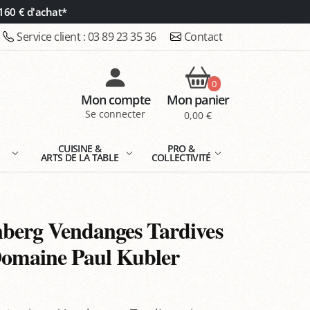
160 € d'achat*
Service client :
03 89 23 35 36
Contact
0
Mon compte
Mon panier
Se connecter
0,00 €
E
CUISINE &
PRO &
ARTS DE LA TABLE
COLLECTIVITÉ
enberg Vendanges Tardives
Domaine Paul Kubler