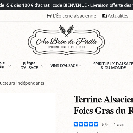
 -5 € dès 100 € d'achat : code BIENVENUE • Livraison offerte dès 
L'Épicerie alsacienne
Actualités
RIE
BIÈRES
SPIRITUEUX D'ALSAC
VINS D'ALSACE
ÉE
D'ALSACE
& DU MONDE
oducteurs indépendants
Terrine Alsacie
Foies Gras du 
5
/
5
-
1
avis