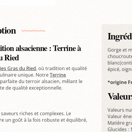
ption
Ingréd
dition alsacienne : Terrine à
Gorge et m
u Ried
choucroute
blanc(cont
ies Gras du Ried
, où tradition et qualité
épicé, oign
ulinaire unique. Notre
Terrine
parfaite du terroir alsacien, mêlant le
*origine F
e de qualité exceptionnelle.
Valeurs
Valeurs nu
 saveurs riches et complexes. Le
Valeur éne
e un goût à la fois robuste et équilibré,
Matière gra
Glucides : 