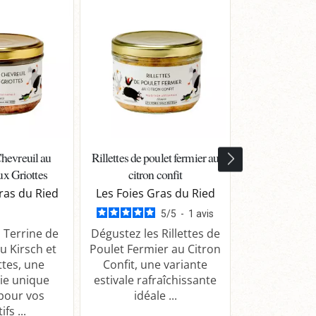
Chevreuil au
Rillettes de poulet fermier au
Rillettes Poule
ux Griottes
citron confit
Moutarde 
ras du Ried
Les Foies Gras du Ried
Les Foies G
5
/
5
-
1
avis
 Terrine de
Dégustez les Rillettes de
Découvrez le
u Kirsch et
Poulet Fermier au Citron
de Poulet à 
ttes, une
Confit, une variante
d’Alsace san
ie unique
estivale rafraîchissante
recette s
 pour vos
idéale ...
savoureu
ifs ...