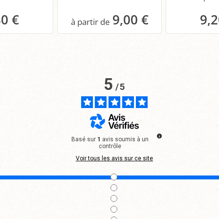
80 €
9,00 €
9,2
anier
Panier
P
5
/
5
Basé sur
1
avis soumis à un
contrôle
Voir tous les avis sur ce site