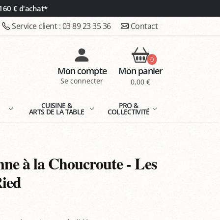
160 € d'achat*
Service client :
03 89 23 35 36
Contact
0
Mon compte
Mon panier
Se connecter
0,00 €
E
CUISINE &
PRO &
ARTS DE LA TABLE
COLLECTIVITÉ
nne à la Choucroute - Les
Ried