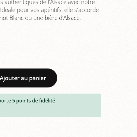
s authentiques de l'Alsace avec notre
Idéale pour vos apéritifs, elle s'accorde
inot Blanc
ou une
bière d’Alsace
.
Ajouter au panier
porte
5
points de fidélité