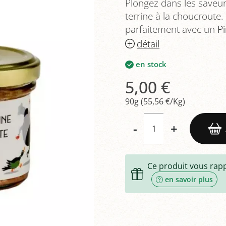
Plongez dans les saveur
terrine à la choucroute. 
parfaitement avec un
P
détail
en stock
5,00 €
90g (55,56 €/Kg)
-
+
Ce produit vous rap
en savoir plus