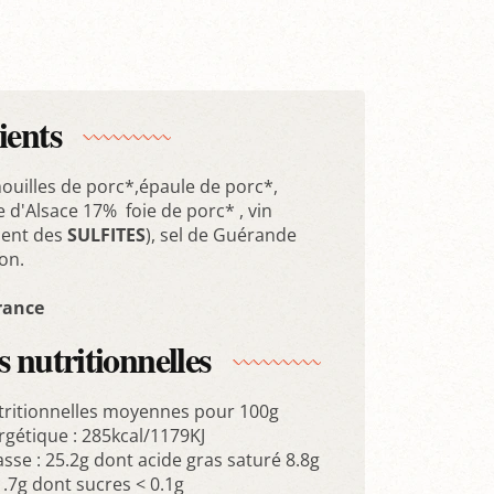
ients
ouilles de porc*,épaule de porc*,
 d'Alsace 17% foie de porc* , vin
ient des
SULFITES
), sel de Guérande
on.
rance
 nutritionnelles
tritionnelles moyennes pour 100g
rgétique : 285kcal/1179KJ
sse : 25.2g dont acide gras saturé 8.8g
1.7g dont sucres < 0.1g