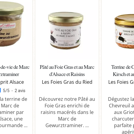
u-de-vie de Marc
Pâté au Foie Gras et au Marc
Terrine de 
ztraminer
d'Alsace et Raisins
Kirsch et a
prit Alsace
Les Foies Gras du Ried
Les Foies G
5
/
5
-
2
avis
a terrine de
Découvrez notre Pâté au
Dégustez la
 Marc de
Foie Gras enrichi de
Chevreuil a
aminer par
raisins macérés dans le
aux Grio
Alsace, une
Marc de
charcuter
gourmande ...
Gewurztraminer. ...
parfaite
apérit