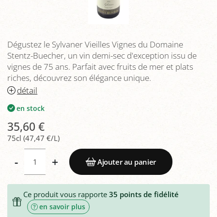
Dégustez le Sylvaner Vieilles Vignes du Domaine
Stentz-Buecher, un vin demi-sec d'exception issu de
vignes de 75 ans. Parfait avec fruits de mer et plats
riches, découvrez son élégance unique.
détail
en stock
35,60 €
75cl (47,47 €/L)
-
+
Ajouter au panier
Ce produit vous rapporte
35
points de fidélité
en savoir plus